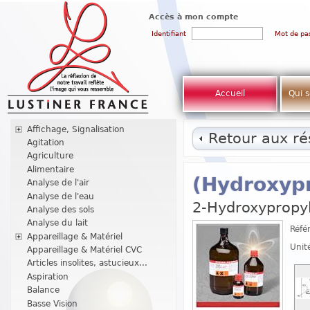
Accès à mon compte
Identifiant
Mot de pa
Accueil
Qui 
Affichage, Signalisation
Retour aux rés
Agitation
Agriculture
Alimentaire
(Hydroxypr
Analyse de l'air
Analyse de l'eau
2-Hydroxypropyl
Analyse des sols
Analyse du lait
Réfé
Appareillage & Matériel
Unit
Appareillage & Matériel CVC
Articles insolites, astucieux...
Aspiration
Balance
Basse Vision