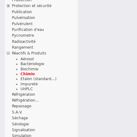
Protection et sécurité
Publication
Pulvérisation
Pulvérulent
Purification d'eau
Pycnometre
Radioactivité
Rangement
Réactifs & Produits
Aérosol
Bactériologie
Biochimie
Chimie
Etalon (standard...)
Impureté
UHPLC
Réfrigération
Réfrigération...
Repassage
S.A.V.
Séchage
Sérologie
Signalisation
Simulation