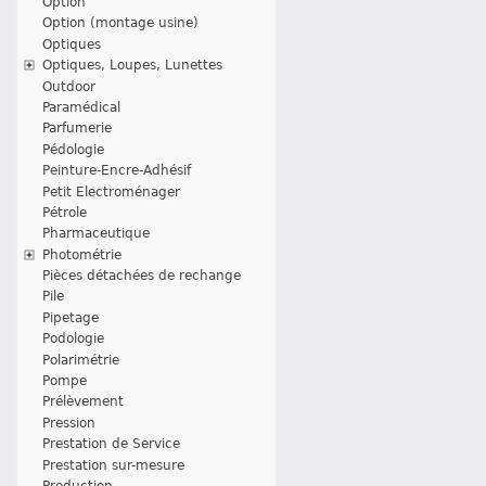
Option
Option (montage usine)
Optiques
Optiques, Loupes, Lunettes
Outdoor
Paramédical
Parfumerie
Pédologie
Peinture-Encre-Adhésif
Petit Electroménager
Pétrole
Pharmaceutique
Photométrie
Pièces détachées de rechange
Pile
Pipetage
Podologie
Polarimétrie
Pompe
Prélèvement
Pression
Prestation de Service
Prestation sur-mesure
Production