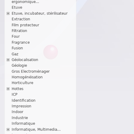
ergonomique...
Etuve
Etuve, incubateur, stérilisateur
Extraction
Film protecteur
Filtration
Four
Fragrance
Fusion
Gaz
Géolocalisation
Géologie
Gros Electroménager
Homogénéisation
Horticulture
Hottes
ICP
Identification
Impression
Indoor
Industrie
Informatique
Informatique, Multimedia...