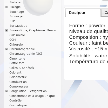
Biohazard
Biologie
Bouchage
Description
Ca
Brossage...
BTP
Forme : powder
Bureautique
Niveau de qualit
Bureautique, Graphisme, Dessin
Calcimètre
Composition : h
CCM
Couleur : faint b
Chirurgie
Viscosité : ~15 
Chromatographie
Chromatographie (GC)
Solubilité : wate
Cimenterie
Température de 
Coffre fort
Colles & Adhésifs
Colorant
Colorimétrie
Combustion
Compresseur
Congélation, Réfrigération...
Consommables à usage unique
Contrôle
Cosmétique