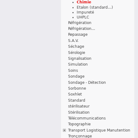
Chimie
Etalon (standard...)
Impureté
UHPLC
Réfrigération
Réfrigération...
Repassage
S.A.V.
Séchage
Sérologie
Signalisation
Simulation
Soins
Sondage
Sondage - Détection
Sorbonne
Soxhlet
Standard
stérilisateur
Stérilisation
Télécommunications
Topographie
Transport Logistique Manutention
Tronçonnage