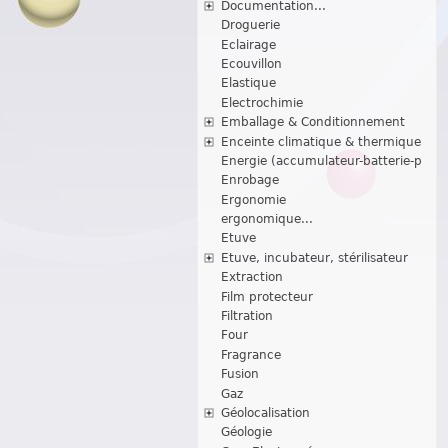
Documentation...
Droguerie
Eclairage
Ecouvillon
Elastique
Electrochimie
Emballage & Conditionnement
Enceinte climatique & thermique
Energie (accumulateur-batterie-p
Enrobage
Ergonomie
ergonomique...
Etuve
Etuve, incubateur, stérilisateur
Extraction
Film protecteur
Filtration
Four
Fragrance
Fusion
Gaz
Géolocalisation
Géologie