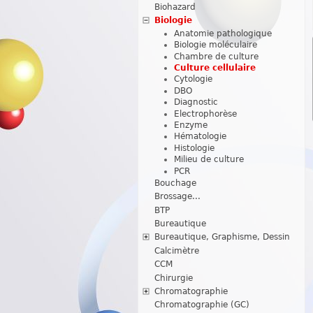
Biohazard
Biologie
Anatomie pathologique
Biologie moléculaire
Chambre de culture
Culture cellulaire
Cytologie
DBO
Diagnostic
Electrophorèse
Enzyme
Hématologie
Histologie
Milieu de culture
PCR
Bouchage
Brossage...
BTP
Bureautique
Bureautique, Graphisme, Dessin
Calcimètre
CCM
Chirurgie
Chromatographie
Chromatographie (GC)