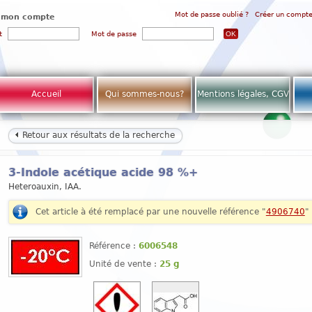
Mot de passe oublié ?
Créer un compt
 mon compte
t
Mot de passe
Accueil
Qui sommes-nous?
Mentions légales, CGV
Retour aux résultats de la recherche
3-Indole acétique acide 98 %+
Heteroauxin, IAA.
Cet article à été remplacé par une nouvelle référence "
4906740
"
Référence :
6006548
Unité de vente :
25 g