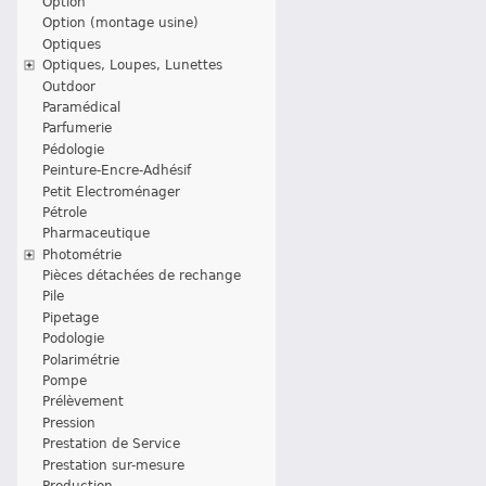
Option
Option (montage usine)
Optiques
Optiques, Loupes, Lunettes
Outdoor
Paramédical
Parfumerie
Pédologie
Peinture-Encre-Adhésif
Petit Electroménager
Pétrole
Pharmaceutique
Photométrie
Pièces détachées de rechange
Pile
Pipetage
Podologie
Polarimétrie
Pompe
Prélèvement
Pression
Prestation de Service
Prestation sur-mesure
Production