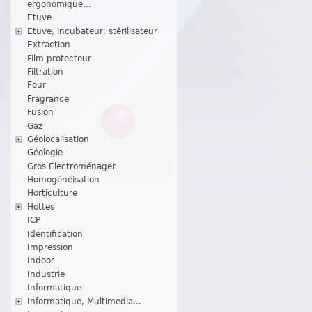
ergonomique...
Etuve
Etuve, incubateur, stérilisateur
Extraction
Film protecteur
Filtration
Four
Fragrance
Fusion
Gaz
Géolocalisation
Géologie
Gros Electroménager
Homogénéisation
Horticulture
Hottes
ICP
Identification
Impression
Indoor
Industrie
Informatique
Informatique, Multimedia...