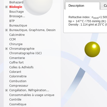
Biohazard
Description
Ca
Biologie
Bouchage
Brossage...
Refractive index : n
=1.509
20/D
BTP
bp = 147°C / 755 mmHg (lit.
Density : 1.114 g/ml at 25°C (li
Bureautique
Bureautique, Graphisme, Dessin
Calcimètre
CCM
Chirurgie
Chromatographie
Chromatographie (GC)
Cimenterie
Coffre fort
Colles & Adhésifs
Colorant
Colorimétrie
Combustion
Compresseur
Congélation, Réfrigération...
Consommables à usage unique
Contrôle
Cosmétique