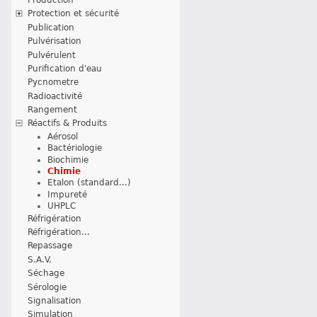
Protection et sécurité
Publication
Pulvérisation
Pulvérulent
Purification d'eau
Pycnometre
Radioactivité
Rangement
Réactifs & Produits
Aérosol
Bactériologie
Biochimie
Chimie
Etalon (standard...)
Impureté
UHPLC
Réfrigération
Réfrigération...
Repassage
S.A.V.
Séchage
Sérologie
Signalisation
Simulation