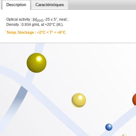
Description
Caractéristiques
Optical activity : [α]
-25 ± 5°, neat ;
20/D
Density : 0.934 g/mL at +20°C (lit.).
Temp. Stockage : +2°C < T° < +8°C