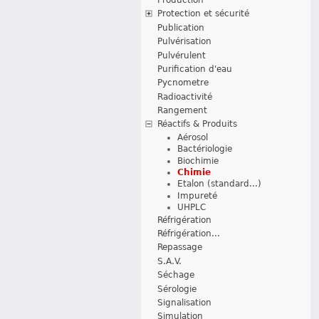
Protection et sécurité
Publication
Pulvérisation
Pulvérulent
Purification d'eau
Pycnometre
Radioactivité
Rangement
Réactifs & Produits
Aérosol
Bactériologie
Biochimie
Chimie
Etalon (standard...)
Impureté
UHPLC
Réfrigération
Réfrigération...
Repassage
S.A.V.
Séchage
Sérologie
Signalisation
Simulation