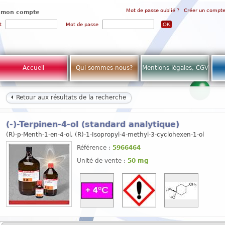
Mot de passe oublié ?
Créer un compt
 mon compte
t
Mot de passe
Accueil
Qui sommes-nous?
Mentions légales, CGV
Retour aux résultats de la recherche
(-)-Terpinen-4-ol (standard analytique)
(R)-p-Menth-1-en-4-ol, (R)-1-Isopropyl-4-methyl-3-cyclohexen-1-ol
Référence :
5966464
Unité de vente :
50 mg