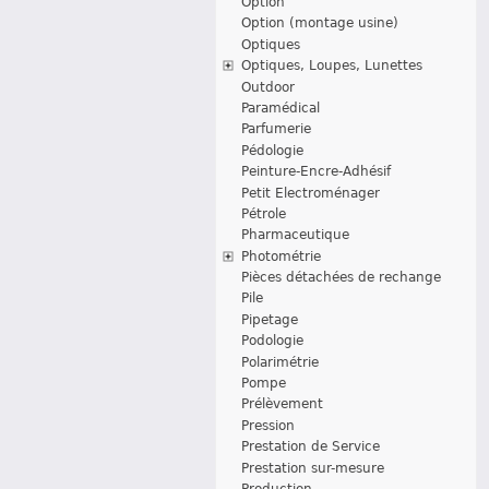
Option
Option (montage usine)
Optiques
Optiques, Loupes, Lunettes
Outdoor
Paramédical
Parfumerie
Pédologie
Peinture-Encre-Adhésif
Petit Electroménager
Pétrole
Pharmaceutique
Photométrie
Pièces détachées de rechange
Pile
Pipetage
Podologie
Polarimétrie
Pompe
Prélèvement
Pression
Prestation de Service
Prestation sur-mesure
Production