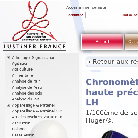
Accès à mon compte
Identifiant
Mot de pa
Accueil
Qui 
Affichage, Signalisation
Retour aux rés
Agitation
Agriculture
Alimentaire
Chronomètr
Analyse de l'air
Analyse de l'eau
haute préc
Analyse des sols
Analyse du lait
LH
Appareillage & Matériel
1/100ème de sec
Appareillage & Matériel CVC
Articles insolites, astucieux...
Huger®.
Aspiration
Balance
Basse Vision