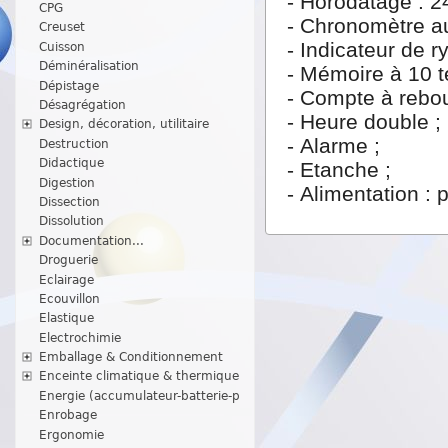
- Horodatage : 24
CPG
- Chronomètre a
Creuset
- Indicateur de 
Cuisson
Déminéralisation
- Mémoire à 10 
Dépistage
- Compte à rebou
Désagrégation
- Heure double ;
Design, décoration, utilitaire
- Alarme ;
Destruction
Didactique
- Etanche ;
Digestion
- Alimentation : 
Dissection
Dissolution
Documentation...
Droguerie
Eclairage
Ecouvillon
Elastique
Electrochimie
Emballage & Conditionnement
Enceinte climatique & thermique
Energie (accumulateur-batterie-p
Enrobage
Ergonomie