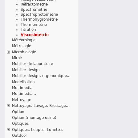
Réfractométrie
Spectrométrie
Spectrophotométrie
Thermohygrométrie
Thermométrie
Titration
Viscosimétrie
Météorologie
Métrologie
Microbiologie
Miroir
Mobilier de laboratoire
Mobilier design
Mobilier design, ergonomique...
Modelisation
Multimedia
Multimedia...
Nettoyage
Nettoyage, Lavage, Brossage...
Option
Option (montage usine)
Optiques
Optiques, Loupes, Lunettes
Outdoor