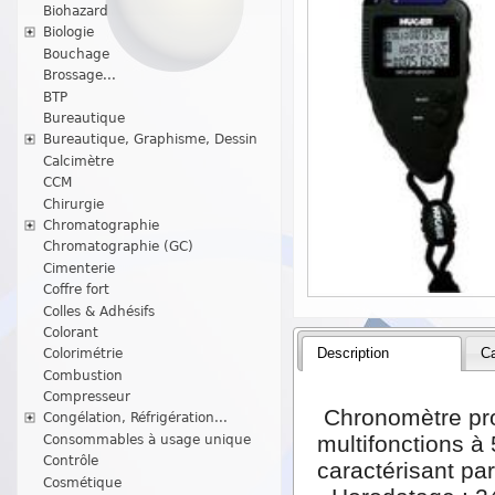
Biohazard
Biologie
Bouchage
Brossage...
BTP
Bureautique
Bureautique, Graphisme, Dessin
Calcimètre
CCM
Chirurgie
Chromatographie
Chromatographie (GC)
Cimenterie
Coffre fort
Colles & Adhésifs
Colorant
Description
Ca
Colorimétrie
Combustion
Compresseur
Chronomètre pro
Congélation, Réfrigération...
multifonctions à
Consommables à usage unique
Contrôle
caractérisant par
Cosmétique