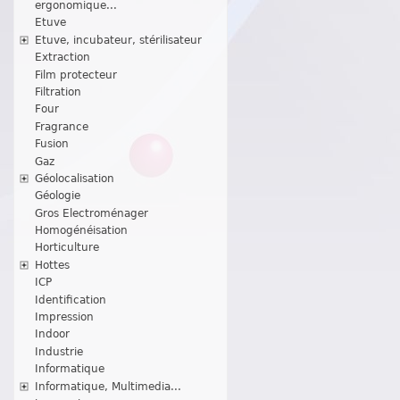
ergonomique...
Etuve
Etuve, incubateur, stérilisateur
Extraction
Film protecteur
Filtration
Four
Fragrance
Fusion
Gaz
Géolocalisation
Géologie
Gros Electroménager
Homogénéisation
Horticulture
Hottes
ICP
Identification
Impression
Indoor
Industrie
Informatique
Informatique, Multimedia...