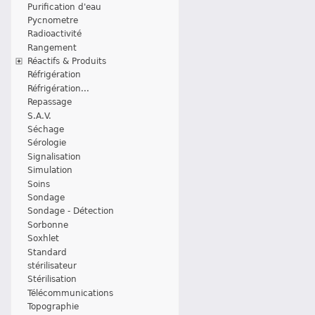
Purification d'eau
Pycnometre
Radioactivité
Rangement
Réactifs & Produits
Réfrigération
Réfrigération...
Repassage
S.A.V.
Séchage
Sérologie
Signalisation
Simulation
Soins
Sondage
Sondage - Détection
Sorbonne
Soxhlet
Standard
stérilisateur
Stérilisation
Télécommunications
Topographie