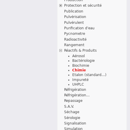
Protection et sécurité
Publication
Pulvérisation
Pulvérulent
Purification d'eau
Pycnometre
Radioactivité
Rangement
Réactifs & Produits
Aérosol
Bactériologie
Biochimie
Chimie
Etalon (standard...)
Impureté
UHPLC
Réfrigération
Réfrigération...
Repassage
S.A.V.
Séchage
Sérologie
Signalisation
Simulation