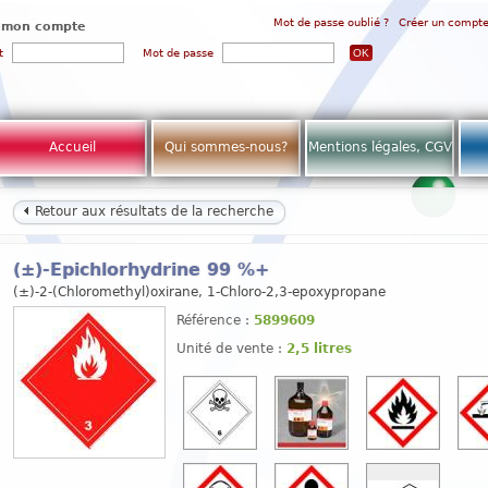
Mot de passe oublié ?
Créer un compt
 mon compte
t
Mot de passe
Accueil
Qui sommes-nous?
Mentions légales, CGV
Retour aux résultats de la recherche
(±)-Epichlorhydrine 99 %+
(±)-2-(Chloromethyl)oxirane, 1-Chloro-2,3-epoxypropane
Référence :
5899609
Unité de vente :
2,5 litres