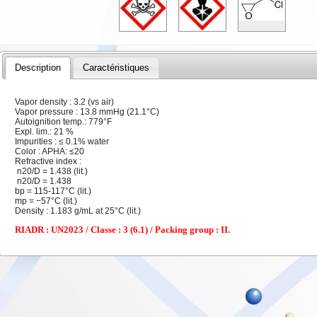
Description
Caractéristiques
Vapor density : 3.2 (vs air)
Vapor pressure : 13.8 mmHg (21.1°C)
Autoignition temp.: 779°F
Expl. lim.: 21 %
Impurities : ≤ 0.1% water
Color : APHA: ≤20
Refractive index :
n20/D = 1.438 (lit.)
n20/D = 1.438
bp = 115-117°C (lit.)
mp = −57°C (lit.)
Density : 1.183 g/mL at 25°C (lit.)
RIADR : UN2023 / Classe : 3 (6.1) / Packing group : II.