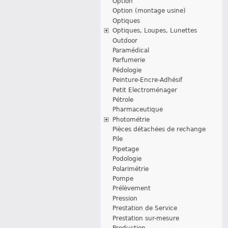
Option
Option (montage usine)
Optiques
Optiques, Loupes, Lunettes
Outdoor
Paramédical
Parfumerie
Pédologie
Peinture-Encre-Adhésif
Petit Electroménager
Pétrole
Pharmaceutique
Photométrie
Pièces détachées de rechange
Pile
Pipetage
Podologie
Polarimétrie
Pompe
Prélèvement
Pression
Prestation de Service
Prestation sur-mesure
Production