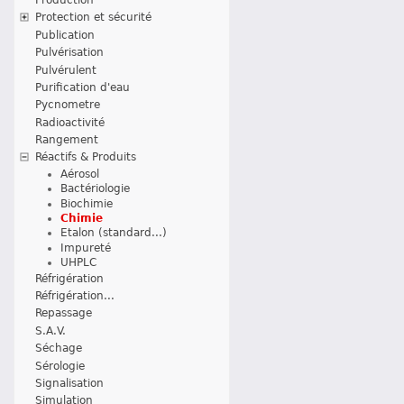
Protection et sécurité
Publication
Pulvérisation
Pulvérulent
Purification d'eau
Pycnometre
Radioactivité
Rangement
Réactifs & Produits
Aérosol
Bactériologie
Biochimie
Chimie
Etalon (standard...)
Impureté
UHPLC
Réfrigération
Réfrigération...
Repassage
S.A.V.
Séchage
Sérologie
Signalisation
Simulation