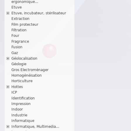
ergonomique...
Etuve
Etuve, incubateur, stérilisateur
Extraction
Film protecteur
Filtration
Four
Fragrance
Fusion
Gaz
Géolocalisation
Géologie
Gros Electroménager
Homogénéisation
Horticulture
Hottes
ICP
Identification
Impression
Indoor
Industrie
Informatique
Informatique, Multimedia...