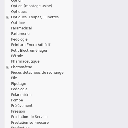
Option
Option (montage usine)
Optiques
Optiques, Loupes, Lunettes
Outdoor
Paramédical
Parfumerie
Pédologie
Peinture-Encre-Adhésif
Petit Electroménager
Pétrole
Pharmaceutique
Photométrie
Pièces détachées de rechange
Pile
Pipetage
Podologie
Polarimétrie
Pompe
Prélèvement
Pression
Prestation de Service
Prestation sur-mesure
Production