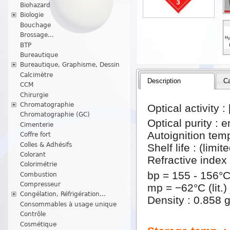
Biohazard
Biologie
Bouchage
Brossage...
BTP
Bureautique
Bureautique, Graphisme, Dessin
Calcimètre
Description
Ca
CCM
Chirurgie
Chromatographie
Optical activity : 
Chromatographie (GC)
Optical purity : 
Cimenterie
Autoignition tem
Coffre fort
Colles & Adhésifs
Shelf life : (limi
Colorant
Refractive index 
Colorimétrie
bp = 155 - 156°C (
Combustion
Compresseur
mp = −62°C (lit.)
Congélation, Réfrigération...
Density : 0.858 g
Consommables à usage unique
Contrôle
Cosmétique