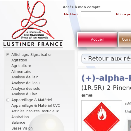
Accès à mon compte
Identifiant
Mot de pa
Accueil
Qui 
Affichage, Signalisation
Retour aux rés
Agitation
Agriculture
Alimentaire
(+)-alpha
Analyse de l'air
Analyse de l'eau
(1R,5R)-2-Pinene
Analyse des sols
ene
Analyse du lait
Appareillage & Matériel
Réf
Appareillage & Matériel CVC
Articles insolites, astucieux...
Uni
Aspiration
Balance
Basse Vision