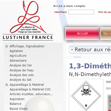
Accès à mon compte
Identifiant
Mot de pa
Accueil
Qui 
Affichage, Signalisation
Retour aux rés
Agitation
Agriculture
Alimentaire
1,3-Diméth
Analyse de l'air
Analyse de l'eau
N,N-Dimethylet
Analyse des sols
Analyse du lait
Réf
Appareillage & Matériel
Uni
Appareillage & Matériel CVC
Articles insolites, astucieux...
Aspiration
Balance
Basse Vision