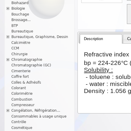
Biohazard
Biologie
Bouchage
Brossage...
BTP
Bureautique
Bureautique, Graphisme, Dessin
Description
Ca
Calcimètre
CCM
Refractive index 
Chirurgie
Chromatographie
bp = 224-226°C (l
Chromatographie (GC)
Solubility :
Cimenterie
- toluene : solubl
Coffre fort
Colles & Adhésifs
- water : miscibl
Colorant
Density : 1.056 g
Colorimétrie
Combustion
Compresseur
Congélation, Réfrigération...
Consommables à usage unique
Contrôle
Cosmétique