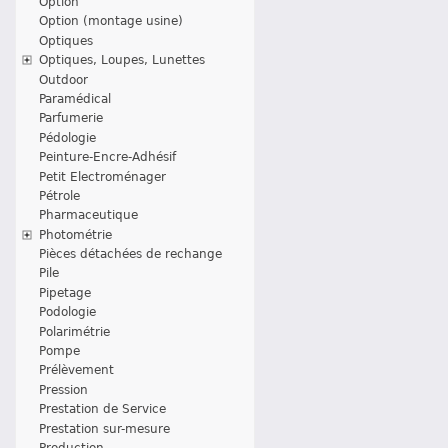
Option
Option (montage usine)
Optiques
Optiques, Loupes, Lunettes
Outdoor
Paramédical
Parfumerie
Pédologie
Peinture-Encre-Adhésif
Petit Electroménager
Pétrole
Pharmaceutique
Photométrie
Pièces détachées de rechange
Pile
Pipetage
Podologie
Polarimétrie
Pompe
Prélèvement
Pression
Prestation de Service
Prestation sur-mesure
Production