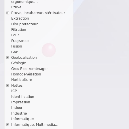
ergonomique...
Etuve
Etuve, incubateur, stérilisateur
Extraction
Film protecteur
Filtration
Four
Fragrance
Fusion
Gaz
Géolocalisation
Géologie
Gros Electroménager
Homogénéisation
Horticulture
Hottes
ICP
Identification
Impression
Indoor
Industrie
Informatique
Informatique, Multimedia...