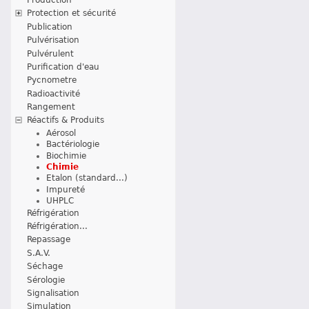
Protection et sécurité
Publication
Pulvérisation
Pulvérulent
Purification d'eau
Pycnometre
Radioactivité
Rangement
Réactifs & Produits
Aérosol
Bactériologie
Biochimie
Chimie
Etalon (standard...)
Impureté
UHPLC
Réfrigération
Réfrigération...
Repassage
S.A.V.
Séchage
Sérologie
Signalisation
Simulation