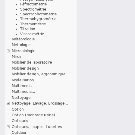
Réfractométrie
Spectrométrie
Spectrophotométrie
Thermohygrométrie
Thermométrie
Titration
Viscosimétrie
Météorologie
Métrologie
Microbiologie
Miroir
Mobilier de laboratoire
Mobilier design
Mobilier design, ergonomique...
Modelisation
Multimedia
Multimedia...
Nettoyage
Nettoyage, Lavage, Brossage...
Option
Option (montage usine)
Optiques
Optiques, Loupes, Lunettes
Outdoor