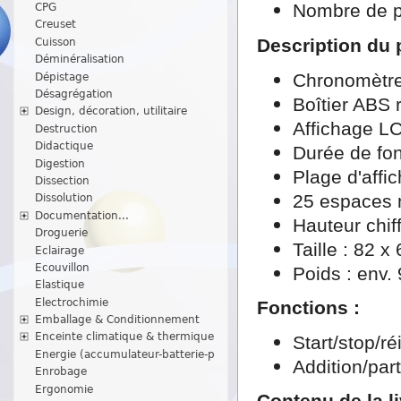
Nombre de p
CPG
Creuset
Description du 
Cuisson
Déminéralisation
Chronomètre
Dépistage
Désagrégation
Boîtier ABS 
Design, décoration, utilitaire
Affichage LC
Destruction
Didactique
Durée de fo
Digestion
Plage d'affi
Dissection
25 espaces 
Dissolution
Documentation...
Hauteur chif
Droguerie
Taille : 82 
Eclairage
Ecouvillon
Poids : env.
Elastique
Electrochimie
Fonctions :
Emballage & Conditionnement
Enceinte climatique & thermique
Start/stop/réi
Energie (accumulateur-batterie-p
Addition/par
Enrobage
Ergonomie
Contenu de la li