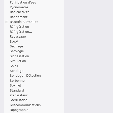
Purification d'eau
Pycnometre
Radioactivité
Rangement
Réactifs & Produits
Réfrigération
Réfrigération...
Repassage
S.A.V.
Séchage
Sérologie
Signalisation
Simulation
Soins
Sondage
Sondage - Détection
Sorbonne
Soxhlet
Standard
stérilisateur
Stérilisation
Télécommunications
Topographie