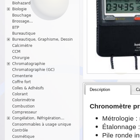
Biohazard
Biologie
Bouchage
Brossage...
BTP
Bureautique
Bureautique, Graphisme, Dessin
Calcimètre
CCM
Chirurgie
Chromatographie
Chromatographie (GC)
Cimenterie
Coffre fort
Colles & Adhésifs
Description
Ca
Colorant
Colorimétrie
Chronomètre pr
Combustion
Compresseur
Métrologie :
Congélation, Réfrigération...
Consommables à usage unique
Étalonnage 
Contrôle
Pile ronde i
Cosmétique