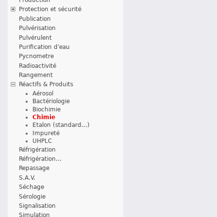
Protection et sécurité
Publication
Pulvérisation
Pulvérulent
Purification d'eau
Pycnometre
Radioactivité
Rangement
Réactifs & Produits
Aérosol
Bactériologie
Biochimie
Chimie
Etalon (standard...)
Impureté
UHPLC
Réfrigération
Réfrigération...
Repassage
S.A.V.
Séchage
Sérologie
Signalisation
Simulation