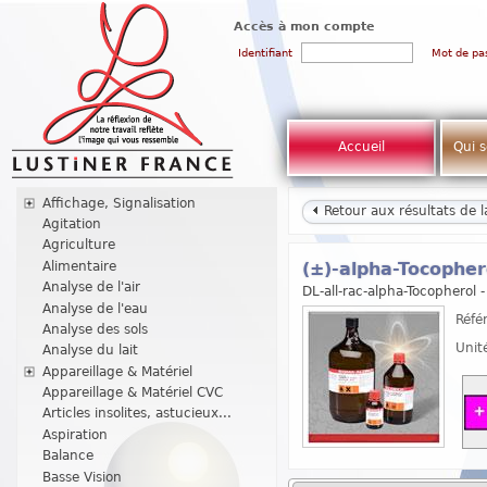
Accès à mon compte
Identifiant
Mot de pa
Accueil
Qui 
Affichage, Signalisation
Retour aux résultats de 
Agitation
Agriculture
Alimentaire
(±)-alpha-Tocophe
Analyse de l'air
DL-all-rac-alpha-Tocopherol 
Analyse de l'eau
Réfé
Analyse des sols
Unit
Analyse du lait
Appareillage & Matériel
Appareillage & Matériel CVC
Articles insolites, astucieux...
Aspiration
Balance
Basse Vision