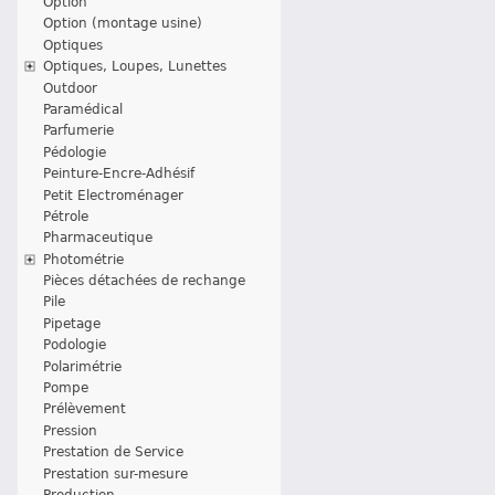
Option
Option (montage usine)
Optiques
Optiques, Loupes, Lunettes
Outdoor
Paramédical
Parfumerie
Pédologie
Peinture-Encre-Adhésif
Petit Electroménager
Pétrole
Pharmaceutique
Photométrie
Pièces détachées de rechange
Pile
Pipetage
Podologie
Polarimétrie
Pompe
Prélèvement
Pression
Prestation de Service
Prestation sur-mesure
Production