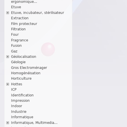
ergonomique...
Etuve
Etuve, incubateur, stérilisateur
Extraction
Film protecteur
Filtration
Four
Fragrance
Fusion
Gaz
Géolocalisation
Géologie
Gros Electroménager
Homogénéisation
Horticulture
Hottes
ICP
Identification
Impression
Indoor
Industrie
Informatique
Informatique, Multimedia...