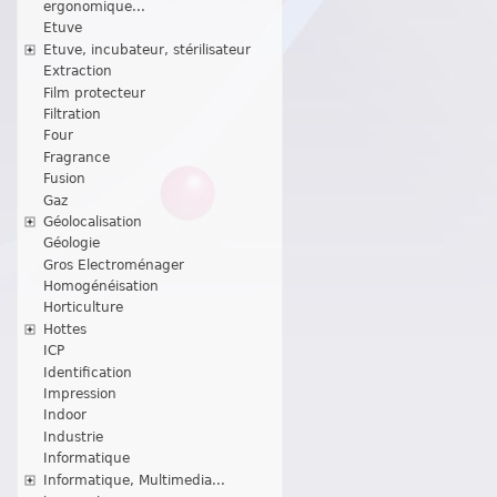
ergonomique...
Etuve
Etuve, incubateur, stérilisateur
Extraction
Film protecteur
Filtration
Four
Fragrance
Fusion
Gaz
Géolocalisation
Géologie
Gros Electroménager
Homogénéisation
Horticulture
Hottes
ICP
Identification
Impression
Indoor
Industrie
Informatique
Informatique, Multimedia...