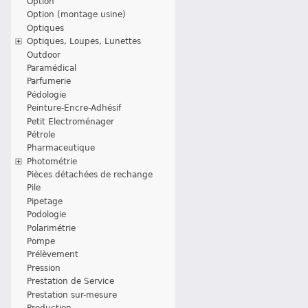
Option
Option (montage usine)
Optiques
Optiques, Loupes, Lunettes
Outdoor
Paramédical
Parfumerie
Pédologie
Peinture-Encre-Adhésif
Petit Electroménager
Pétrole
Pharmaceutique
Photométrie
Pièces détachées de rechange
Pile
Pipetage
Podologie
Polarimétrie
Pompe
Prélèvement
Pression
Prestation de Service
Prestation sur-mesure
Production