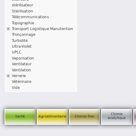
stérilisateur
Stérilisation
Télécommunications
Topographie
Transport Logistique Manutention
Tronçonnage
Turbidité
Ultra-Violet
UPLC
Vaporisation
Ventilateur
Ventilation
Verrerie
Vétérinaire
Vide
Chimie
Santé
Agroalimentaire
Chimie fine
analytique