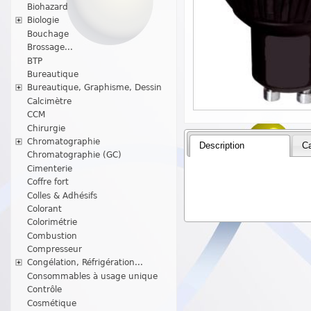
Biohazard
Biologie
Bouchage
Brossage...
BTP
Bureautique
Bureautique, Graphisme, Dessin
Calcimètre
CCM
Chirurgie
Chromatographie
Description
Ca
Chromatographie (GC)
Cimenterie
Coffre fort
Colles & Adhésifs
Colorant
Colorimétrie
Combustion
Compresseur
Congélation, Réfrigération...
Consommables à usage unique
Contrôle
Cosmétique