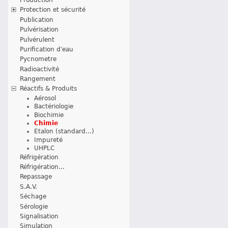
Protection et sécurité
Publication
Pulvérisation
Pulvérulent
Purification d'eau
Pycnometre
Radioactivité
Rangement
Réactifs & Produits
Aérosol
Bactériologie
Biochimie
Chimie
Etalon (standard...)
Impureté
UHPLC
Réfrigération
Réfrigération...
Repassage
S.A.V.
Séchage
Sérologie
Signalisation
Simulation