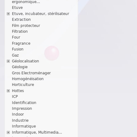
ergonomique...
Etuve
Etuve, incubateur, stérilisateur
Extraction
Film protecteur
Filtration
Four
Fragrance
Fusion
Gaz
Géolocalisation
Géologie
Gros Electroménager
Homogénéisation
Horticulture
Hottes
ICP
Identification
Impression
Indoor
Industrie
Informatique
Informatique, Multimedia...