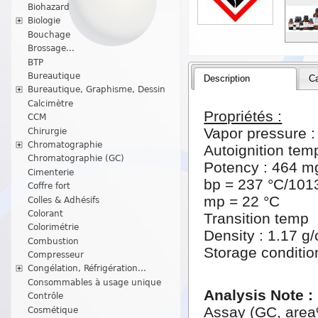
Biohazard
Biologie
Bouchage
Brossage...
BTP
Bureautique
Description
Ca
Bureautique, Graphisme, Dessin
Calcimètre
Propriétés :
CCM
Vapor pressure :
Chirurgie
Chromatographie
Autoignition tem
Chromatographie (GC)
Potency : 464 mg
Cimenterie
bp = 237 °C/101
Coffre fort
mp = 22 °C
Colles & Adhésifs
Colorant
Transition temp 
Colorimétrie
Density : 1.17 g
Combustion
Storage conditio
Compresseur
Congélation, Réfrigération...
Consommables à usage unique
Analysis Note :
Contrôle
Assay (GC, area%
Cosmétique