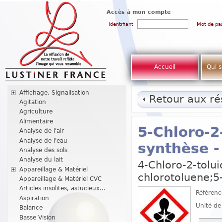
Accès à mon compte
Identifiant
Mot de pa
Accueil
Qui 
Affichage, Signalisation
Retour aux rés
Agitation
Agriculture
Alimentaire
5-Chloro-2
Analyse de l'air
Analyse de l'eau
synthèse -
Analyse des sols
Analyse du lait
4-Chloro-2-tolui
Appareillage & Matériel
chlorotoluene;5
Appareillage & Matériel CVC
Articles insolites, astucieux...
Référenc
Aspiration
Unité de
Balance
Basse Vision