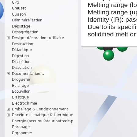
CPG
Melting range (l
Creuset
Melting range (u
Cuisson
Identity (IR): pa
Déminéralisation
Due to its specif
Dépistage
Désagrégation
solidified melt o
Design, décoration, utilitaire
Destruction
Didactique
Digestion
Dissection
Dissolution
Documentation...
Droguerie
Eclairage
Ecouvillon
Elastique
Electrochimie
Emballage & Conditionnement
Enceinte climatique & thermique
Energie (accumulateur-batterie-p
Enrobage
Ergonomie