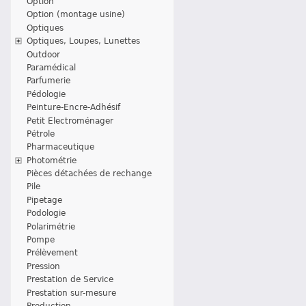
Option
Option (montage usine)
Optiques
Optiques, Loupes, Lunettes
Outdoor
Paramédical
Parfumerie
Pédologie
Peinture-Encre-Adhésif
Petit Electroménager
Pétrole
Pharmaceutique
Photométrie
Pièces détachées de rechange
Pile
Pipetage
Podologie
Polarimétrie
Pompe
Prélèvement
Pression
Prestation de Service
Prestation sur-mesure
Production