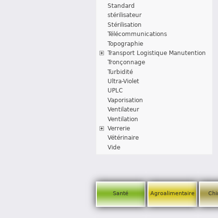
Standard
stérilisateur
Stérilisation
Télécommunications
Topographie
Transport Logistique Manutention
Tronçonnage
Turbidité
Ultra-Violet
UPLC
Vaporisation
Ventilateur
Ventilation
Verrerie
Vétérinaire
Vide
Santé
Agroalimentaire
Chi