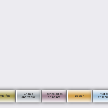
Chimie
Technologies
Hygiè
mie fine
Design
analytique
de pointe
et sécu