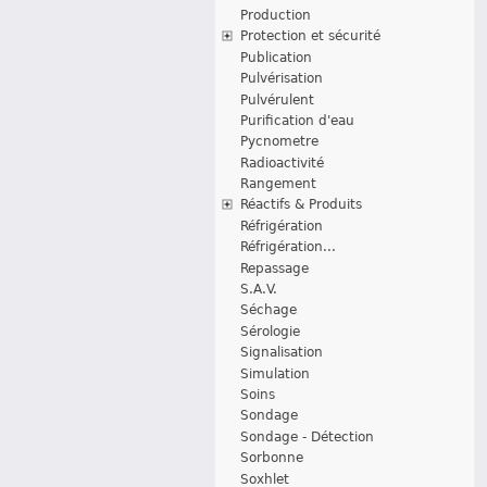
Production
Protection et sécurité
Publication
Pulvérisation
Pulvérulent
Purification d'eau
Pycnometre
Radioactivité
Rangement
Réactifs & Produits
Réfrigération
Réfrigération...
Repassage
S.A.V.
Séchage
Sérologie
Signalisation
Simulation
Soins
Sondage
Sondage - Détection
Sorbonne
Soxhlet