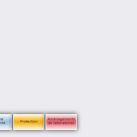
ne
Aménagements
Protection
rité
de laboratoires