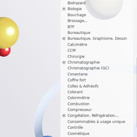
Biohazard
Biologie
Bouchage
Brossage...
BTP
Bureautique
Bureautique, Graphisme, Dessin
Calcimètre
CCM
Chirurgie
Chromatographie
Chromatographie (GC)
Cimenterie
Coffre fort
Colles & Adhésifs
Colorant
Colorimétrie
Combustion
Compresseur
Congélation, Réfrigération...
Consommables à usage unique
Contrôle
Cosmétique