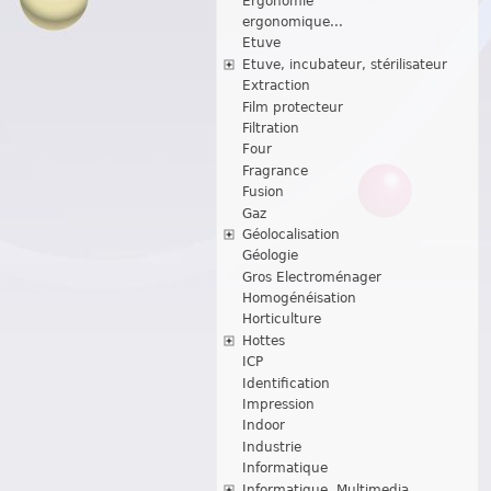
Ergonomie
ergonomique...
Etuve
Etuve, incubateur, stérilisateur
Extraction
Film protecteur
Filtration
Four
Fragrance
Fusion
Gaz
Géolocalisation
Géologie
Gros Electroménager
Homogénéisation
Horticulture
Hottes
ICP
Identification
Impression
Indoor
Industrie
Informatique
Informatique, Multimedia...