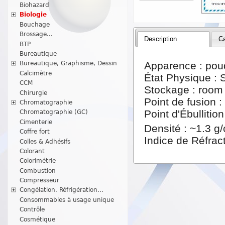
Biohazard
Biologie
Bouchage
Brossage...
Description
Ca
BTP
Bureautique
Apparence : pou
Bureautique, Graphisme, Dessin
Calcimètre
État Physique : 
CCM
Stockage : room
Chirurgie
Point de fusion 
Chromatographie
Point d'Ébulliti
Chromatographie (GC)
Cimenterie
Densité : ~1.3 g
Coffre fort
Indice de Réfract
Colles & Adhésifs
Colorant
Colorimétrie
Combustion
Compresseur
Congélation, Réfrigération...
Consommables à usage unique
Contrôle
Cosmétique