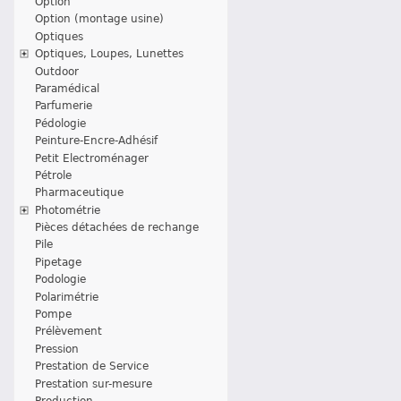
Option
Option (montage usine)
Optiques
Optiques, Loupes, Lunettes
Outdoor
Paramédical
Parfumerie
Pédologie
Peinture-Encre-Adhésif
Petit Electroménager
Pétrole
Pharmaceutique
Photométrie
Pièces détachées de rechange
Pile
Pipetage
Podologie
Polarimétrie
Pompe
Prélèvement
Pression
Prestation de Service
Prestation sur-mesure
Production