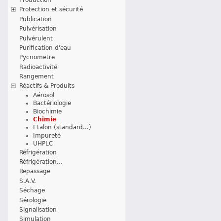
Protection et sécurité
Publication
Pulvérisation
Pulvérulent
Purification d'eau
Pycnometre
Radioactivité
Rangement
Réactifs & Produits
Aérosol
Bactériologie
Biochimie
Chimie
Etalon (standard...)
Impureté
UHPLC
Réfrigération
Réfrigération...
Repassage
S.A.V.
Séchage
Sérologie
Signalisation
Simulation