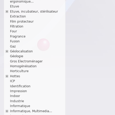
ergonomique...
Etuve
Etuve, incubateur, stérilisateur
Extraction
Film protecteur
Filtration
Four
Fragrance
Fusion
Gaz
Géolocalisation
Géologie
Gros Electroménager
Homogénéisation
Horticulture
Hottes
ICP
Identification
Impression
Indoor
Industrie
Informatique
Informatique, Multimedia...