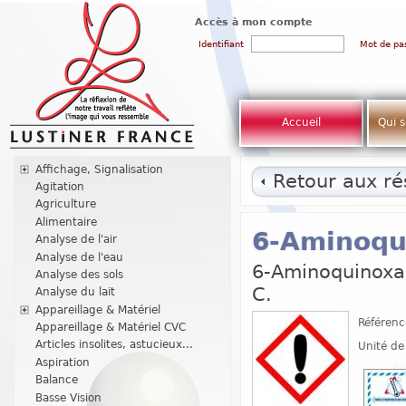
Accès à mon compte
Identifiant
Mot de pa
Accueil
Qui 
Affichage, Signalisation
Retour aux rés
Agitation
Agriculture
Alimentaire
6-Aminoqui
Analyse de l'air
Analyse de l'eau
6-Aminoquinoxal
Analyse des sols
C.
Analyse du lait
Appareillage & Matériel
Référenc
Appareillage & Matériel CVC
Articles insolites, astucieux...
Unité de
Aspiration
Balance
Basse Vision