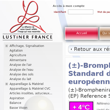
Accès à mon compte
Identifiant
Mot de pa
Accueil
Qui 
Affichage, Signalisation
Retour aux rés
Agitation
Agriculture
Alimentaire
(±)-Bromp
Analyse de l'air
Analyse de l'eau
Standard 
Analyse des sols
Analyse du lait
européenn
Appareillage & Matériel
(±)-Bromphenir
Appareillage & Matériel CVC
Articles insolites, astucieux...
(EP) Reference 
Aspiration
Balance
Référenc
Basse Vision
Unité de