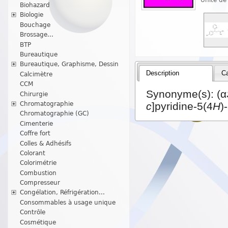
Biohazard
Biologie
Bouchage
Brossage...
BTP
Bureautique
Bureautique, Graphisme, Dessin
Description
Ca
Calcimètre
CCM
Synonyme(s):
(α
Chirurgie
Chromatographie
c
]pyridine-5(4
H
)
Chromatographie (GC)
Cimenterie
Coffre fort
Colles & Adhésifs
Colorant
Colorimétrie
Combustion
Compresseur
Congélation, Réfrigération...
Consommables à usage unique
Contrôle
Cosmétique