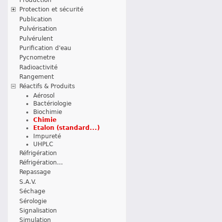
Protection et sécurité
Publication
Pulvérisation
Pulvérulent
Purification d'eau
Pycnometre
Radioactivité
Rangement
Réactifs & Produits
Aérosol
Bactériologie
Biochimie
Chimie
Etalon (standard...)
Impureté
UHPLC
Réfrigération
Réfrigération...
Repassage
S.A.V.
Séchage
Sérologie
Signalisation
Simulation