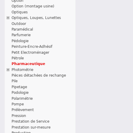
Option
Option (montage usine)
Optiques
Optiques, Loupes, Lunettes
Outdoor
Paramédical
Parfumerie
Pédologie
Peinture-Encre-Adhésif
Petit Electroménager
Pétrole
Pharmaceutique
Photométrie
Pièces détachées de rechange
Pile
Pipetage
Podologie
Polarimétrie
Pompe
Prélèvement
Pression
Prestation de Service
Prestation sur-mesure
Production