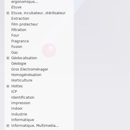
ergonomique...
Etuve
Etuve, incubateur, stérilisateur
Extraction
Film protecteur
Filtration
Four
Fragrance
Fusion
Gaz
Géolocalisation
Géologie
Gros Electroménager
Homogénéisation
Horticulture
Hottes
ICP
Identification
Impression
Indoor
Industrie
Informatique
Informatique, Multimedia...