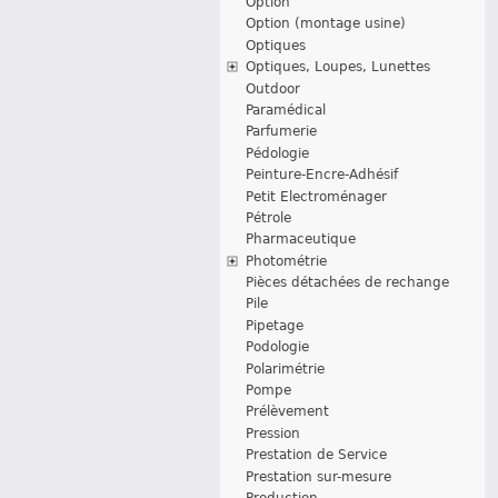
Option
Option (montage usine)
Optiques
Optiques, Loupes, Lunettes
Outdoor
Paramédical
Parfumerie
Pédologie
Peinture-Encre-Adhésif
Petit Electroménager
Pétrole
Pharmaceutique
Photométrie
Pièces détachées de rechange
Pile
Pipetage
Podologie
Polarimétrie
Pompe
Prélèvement
Pression
Prestation de Service
Prestation sur-mesure
Production