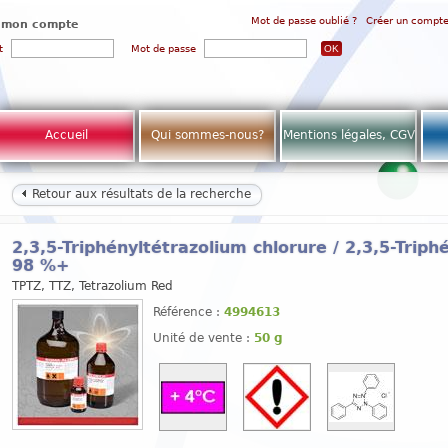
Mot de passe oublié ?
Créer un compt
 mon compte
t
Mot de passe
Accueil
Qui sommes-nous?
Mentions légales, CGV
Retour aux résultats de la recherche
2,3,5-Triphényltétrazolium chlorure / 2,3,5-Triph
98 %+
TPTZ, TTZ, Tetrazolium Red
Référence :
4994613
Unité de vente :
50 g