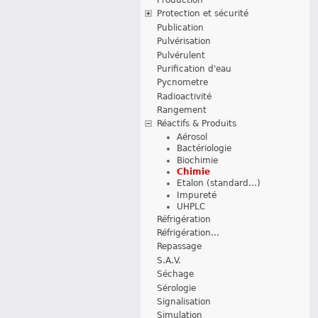
Protection et sécurité
Publication
Pulvérisation
Pulvérulent
Purification d'eau
Pycnometre
Radioactivité
Rangement
Réactifs & Produits
Aérosol
Bactériologie
Biochimie
Chimie
Etalon (standard...)
Impureté
UHPLC
Réfrigération
Réfrigération...
Repassage
S.A.V.
Séchage
Sérologie
Signalisation
Simulation