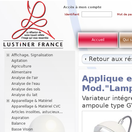
Accès à mon compte
Identifiant
Mot de pa
Accueil
Qui 
Affichage, Signalisation
Retour aux rés
Agitation
Agriculture
Alimentaire
Applique e
Analyse de l'air
Analyse de l'eau
Mod."Lamp
Analyse des sols
Analyse du lait
Variateur intég
Appareillage & Matériel
ampoule type G
Appareillage & Matériel CVC
Articles insolites, astucieux...
Aspiration
Balance
Basse Vision