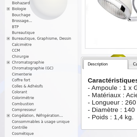
Biohazard
Biologie
Bouchage
Brossage...
BTP
Bureautique
Bureautique, Graphisme, Dessin
Calcimètre
CCM
Chirurgie
Chromatographie
Description
Ca
Chromatographie (GC)
Cimenterie
Caractéristiques
Coffre fort
Colles & Adhésifs
- Ampoule : 1 x 
Colorant
- Matériaux : Aci
Colorimétrie
- Longueur : 26
Combustion
- Diamètre : 14
Compresseur
- Poids : 1,4 kg.
Congélation, Réfrigération...
Consommables à usage unique
Contrôle
Cosmétique