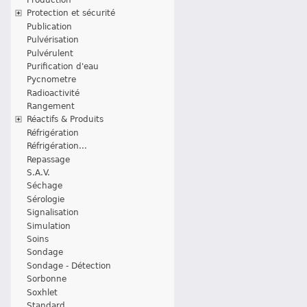
Protection et sécurité
Publication
Pulvérisation
Pulvérulent
Purification d'eau
Pycnometre
Radioactivité
Rangement
Réactifs & Produits
Réfrigération
Réfrigération...
Repassage
S.A.V.
Séchage
Sérologie
Signalisation
Simulation
Soins
Sondage
Sondage - Détection
Sorbonne
Soxhlet
Standard