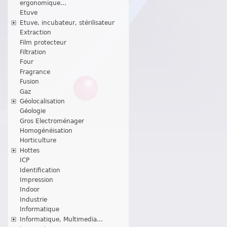
ergonomique...
Etuve
Etuve, incubateur, stérilisateur
Extraction
Film protecteur
Filtration
Four
Fragrance
Fusion
Gaz
Géolocalisation
Géologie
Gros Electroménager
Homogénéisation
Horticulture
Hottes
ICP
Identification
Impression
Indoor
Industrie
Informatique
Informatique, Multimedia...