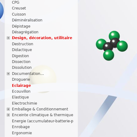
CPG
Creuset
Cuisson
Déminéralisation
Dépistage
Désagrégation
Design, décoration, utilitaire
Destruction
Didactique
Digestion
Dissection
Dissolution
Documentation...
Droguerie
Eclairage
Ecouvillon
Elastique
Electrochimie
Emballage & Conditionnement
Enceinte climatique & thermique
Energie (accumulateur-batterie-p
Enrobage
Ergonomie