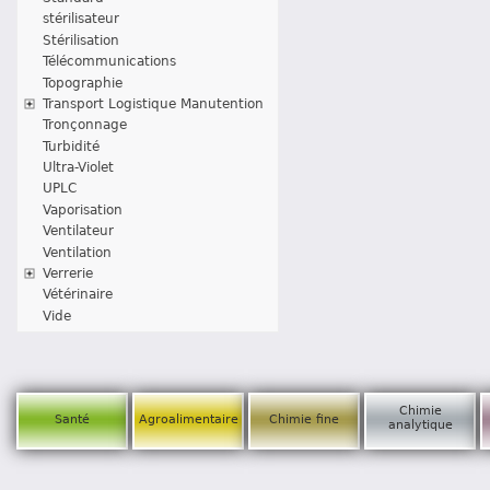
stérilisateur
Stérilisation
Télécommunications
Topographie
Transport Logistique Manutention
Tronçonnage
Turbidité
Ultra-Violet
UPLC
Vaporisation
Ventilateur
Ventilation
Verrerie
Vétérinaire
Vide
Chimie
Santé
Agroalimentaire
Chimie fine
analytique