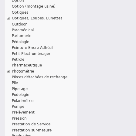
Option
Option (montage usine)
Optiques
Optiques, Loupes, Lunettes
Outdoor
Paramédical
Parfumerie
Pédologie
Peinture-Encre-Adhésif
Petit Electroménager
Pétrole
Pharmaceutique
Photométrie
Pièces détachées de rechange
Pile
Pipetage
Podologie
Polarimétrie
Pompe
Prélèvement
Pression
Prestation de Service
Prestation sur-mesure
Production