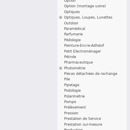
Option
Option (montage usine)
Optiques
Optiques, Loupes, Lunettes
Outdoor
Paramédical
Parfumerie
Pédologie
Peinture-Encre-Adhésif
Petit Electroménager
Pétrole
Pharmaceutique
Photométrie
Pièces détachées de rechange
Pile
Pipetage
Podologie
Polarimétrie
Pompe
Prélèvement
Pression
Prestation de Service
Prestation sur-mesure
Production