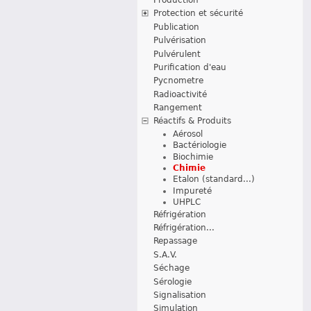
Protection et sécurité
Publication
Pulvérisation
Pulvérulent
Purification d'eau
Pycnometre
Radioactivité
Rangement
Réactifs & Produits
Aérosol
Bactériologie
Biochimie
Chimie
Etalon (standard...)
Impureté
UHPLC
Réfrigération
Réfrigération...
Repassage
S.A.V.
Séchage
Sérologie
Signalisation
Simulation