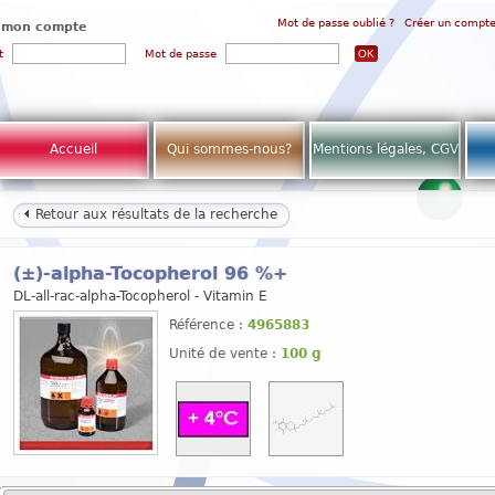
Mot de passe oublié ?
Créer un compt
 mon compte
t
Mot de passe
Accueil
Qui sommes-nous?
Mentions légales, CGV
Retour aux résultats de la recherche
(±)-alpha-Tocopherol 96 %+
DL-all-rac-alpha-Tocopherol - Vitamin E
Référence :
4965883
Unité de vente :
100 g