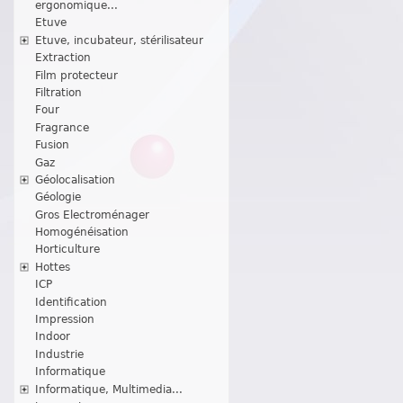
ergonomique...
Etuve
Etuve, incubateur, stérilisateur
Extraction
Film protecteur
Filtration
Four
Fragrance
Fusion
Gaz
Géolocalisation
Géologie
Gros Electroménager
Homogénéisation
Horticulture
Hottes
ICP
Identification
Impression
Indoor
Industrie
Informatique
Informatique, Multimedia...