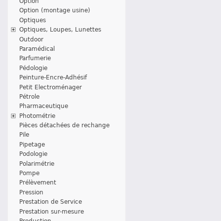
Option
Option (montage usine)
Optiques
Optiques, Loupes, Lunettes
Outdoor
Paramédical
Parfumerie
Pédologie
Peinture-Encre-Adhésif
Petit Electroménager
Pétrole
Pharmaceutique
Photométrie
Pièces détachées de rechange
Pile
Pipetage
Podologie
Polarimétrie
Pompe
Prélèvement
Pression
Prestation de Service
Prestation sur-mesure
Production