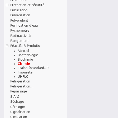
Protection et sécurité
Publication
Pulvérisation
Pulvérulent
Purification d'eau
Pycnometre
Radioactivité
Rangement
Réactifs & Produits
Aérosol
Bactériologie
Biochimie
Chimie
Etalon (standard...)
Impureté
UHPLC
Réfrigération
Réfrigération...
Repassage
S.A.V.
Séchage
Sérologie
Signalisation
Simulation