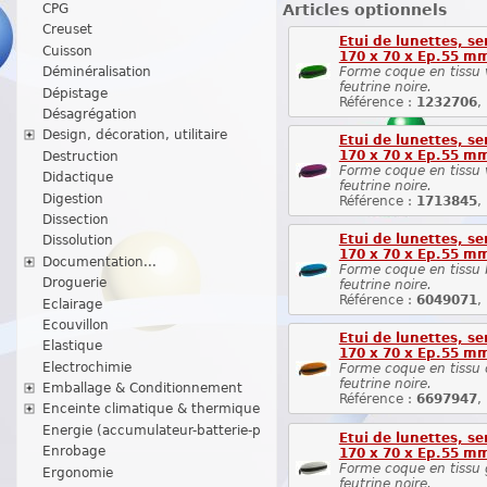
Articles optionnels
CPG
Creuset
Etui de lunettes, se
Cuisson
170 x 70 x Ep.55 m
Forme coque en tissu v
Déminéralisation
feutrine noire.
Dépistage
Référence :
1232706
,
Désagrégation
Design, décoration, utilitaire
Etui de lunettes, se
170 x 70 x Ep.55 m
Destruction
Forme coque en tissu vi
Didactique
feutrine noire.
Digestion
Référence :
1713845
,
Dissection
Etui de lunettes, se
Dissolution
170 x 70 x Ep.55 m
Documentation...
Forme coque en tissu b
Droguerie
feutrine noire.
Référence :
6049071
,
Eclairage
Ecouvillon
Etui de lunettes, se
Elastique
170 x 70 x Ep.55 m
Electrochimie
Forme coque en tissu o
feutrine noire.
Emballage & Conditionnement
Référence :
6697947
,
Enceinte climatique & thermique
Energie (accumulateur-batterie-p
Etui de lunettes, se
Enrobage
170 x 70 x Ep.55 m
Forme coque en tissu gr
Ergonomie
feutrine noire.