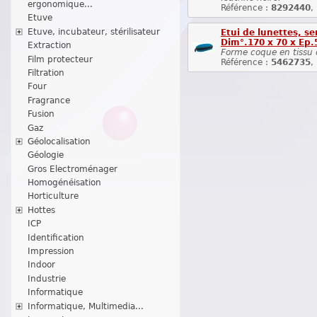
ergonomique...
Référence :
8292440
,
Etuve
Etuve, incubateur, stérilisateur
Etui de lunettes, se
Dim°.170 x 70 x Ep
Extraction
Forme coque en tissu o
Film protecteur
Référence :
5462735
,
Filtration
Four
Fragrance
Fusion
Gaz
Géolocalisation
Géologie
Gros Electroménager
Homogénéisation
Horticulture
Hottes
ICP
Identification
Impression
Indoor
Industrie
Informatique
Informatique, Multimedia...