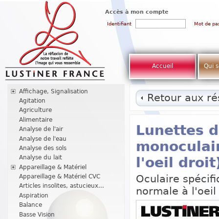
Accès à mon compte
Identifiant
Mot de pa
Accueil
Qui 
Affichage, Signalisation
Retour aux rés
Agitation
Agriculture
Alimentaire
Lunettes d
Analyse de l'air
Analyse de l'eau
monoculai
Analyse des sols
Analyse du lait
l'oeil droit
Appareillage & Matériel
Oculaire spécifiq
Appareillage & Matériel CVC
Articles insolites, astucieux...
normale à l'oei
Aspiration
Balance
Basse Vision