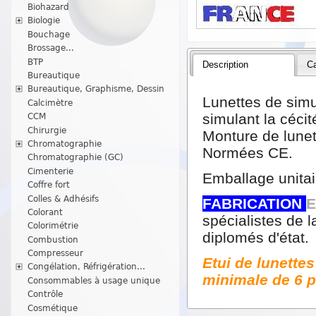
Biohazard
Biologie
Bouchage
Brossage...
BTP
Description
Ca
Bureautique
Bureautique, Graphisme, Dessin
Lunettes de simu
Calcimètre
simulant la cécité
CCM
Chirurgie
Monture de lunet
Chromatographie
Normées CE.
Chromatographie (GC)
Cimenterie
Emballage unitai
Coffre fort
Colles & Adhésifs
FABRICATION
Colorant
spécialistes de l
Colorimétrie
diplomés d'état.
Combustion
Compresseur
Etui de lunette
Congélation, Réfrigération...
minimale de 6 p
Consommables à usage unique
Contrôle
Cosmétique