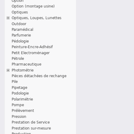
Option
Option (montage usine)
Optiques
Optiques, Loupes, Lunettes
Outdoor
Paramédical
Parfumerie
Pédologie
Peinture-Encre-Adhésif
Petit Electroménager
Pétrole
Pharmaceutique
Photométrie
Pièces détachées de rechange
Pile
Pipetage
Podologie
Polarimétrie
Pompe
Prélèvement
Pression
Prestation de Service
Prestation sur-mesure
Production