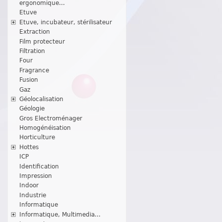
ergonomique...
Etuve
Etuve, incubateur, stérilisateur
Extraction
Film protecteur
Filtration
Four
Fragrance
Fusion
Gaz
Géolocalisation
Géologie
Gros Electroménager
Homogénéisation
Horticulture
Hottes
ICP
Identification
Impression
Indoor
Industrie
Informatique
Informatique, Multimedia...