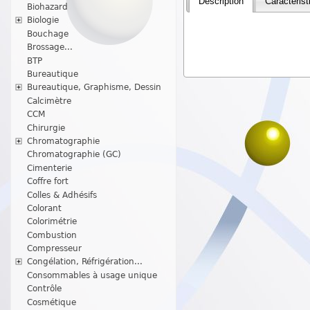
Description
Caractérist
Biohazard
Biologie
Bouchage
Brossage...
BTP
Bureautique
Bureautique, Graphisme, Dessin
Calcimètre
CCM
Chirurgie
Chromatographie
Chromatographie (GC)
Cimenterie
Coffre fort
Colles & Adhésifs
Colorant
Colorimétrie
Combustion
Compresseur
Congélation, Réfrigération...
Consommables à usage unique
Contrôle
Cosmétique