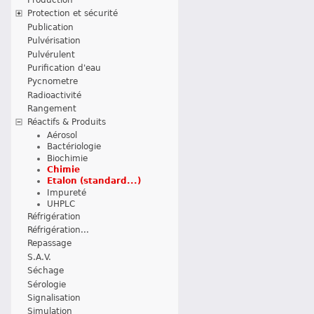
Protection et sécurité
Publication
Pulvérisation
Pulvérulent
Purification d'eau
Pycnometre
Radioactivité
Rangement
Réactifs & Produits
Aérosol
Bactériologie
Biochimie
Chimie
Etalon (standard...)
Impureté
UHPLC
Réfrigération
Réfrigération...
Repassage
S.A.V.
Séchage
Sérologie
Signalisation
Simulation