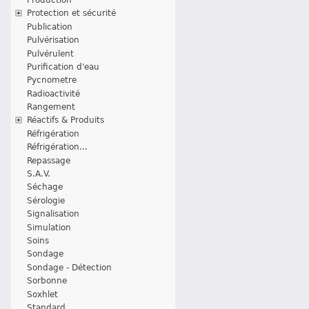
Protection et sécurité
Publication
Pulvérisation
Pulvérulent
Purification d'eau
Pycnometre
Radioactivité
Rangement
Réactifs & Produits
Réfrigération
Réfrigération...
Repassage
S.A.V.
Séchage
Sérologie
Signalisation
Simulation
Soins
Sondage
Sondage - Détection
Sorbonne
Soxhlet
Standard