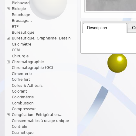
Biohazard
Biologie
Bouchage
Brossage...
BTP
Description
Ca
Bureautique
Bureautique, Graphisme, Dessin
Calcimètre
CCM
Chirurgie
Chromatographie
Chromatographie (GC)
Cimenterie
Coffre fort
Colles & Adhésifs
Colorant
Colorimétrie
Combustion
Compresseur
Congélation, Réfrigération...
Consommables à usage unique
Contrôle
Cosmétique