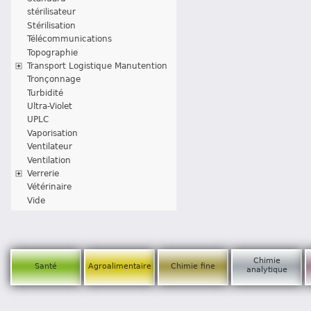
stérilisateur
Stérilisation
Télécommunications
Topographie
Transport Logistique Manutention
Tronçonnage
Turbidité
Ultra-Violet
UPLC
Vaporisation
Ventilateur
Ventilation
Verrerie
Vétérinaire
Vide
Chimie
Santé
Agroalimentaire
Chimie fine
analytique