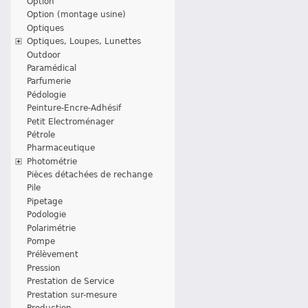
Option
Option (montage usine)
Optiques
Optiques, Loupes, Lunettes
Outdoor
Paramédical
Parfumerie
Pédologie
Peinture-Encre-Adhésif
Petit Electroménager
Pétrole
Pharmaceutique
Photométrie
Pièces détachées de rechange
Pile
Pipetage
Podologie
Polarimétrie
Pompe
Prélèvement
Pression
Prestation de Service
Prestation sur-mesure
Production