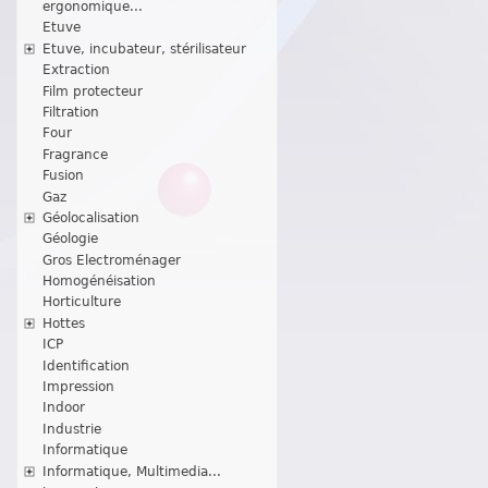
ergonomique...
Etuve
Etuve, incubateur, stérilisateur
Extraction
Film protecteur
Filtration
Four
Fragrance
Fusion
Gaz
Géolocalisation
Géologie
Gros Electroménager
Homogénéisation
Horticulture
Hottes
ICP
Identification
Impression
Indoor
Industrie
Informatique
Informatique, Multimedia...