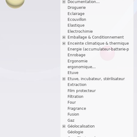
Documentation...
Droguerie
Eclairage
Ecouvillon
Elastique
Electrochimie
Emballage & Conditionnement
Enceinte climatique & thermique
Energie (accumulateur-batterie-p
Enrobage
Ergonomie
ergonomique...
Etuve
Etuve, incubateur, stérilisateur
Extraction
Film protecteur
Filtration
Four
Fragrance
Fusion
Gaz
Géolocalisation
Géologie