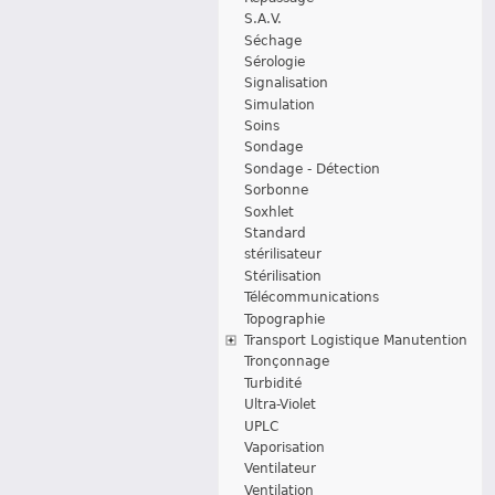
S.A.V.
Séchage
Sérologie
Signalisation
Simulation
Soins
Sondage
Sondage - Détection
Sorbonne
Soxhlet
Standard
stérilisateur
Stérilisation
Télécommunications
Topographie
Transport Logistique Manutention
Tronçonnage
Turbidité
Ultra-Violet
UPLC
Vaporisation
Ventilateur
Ventilation