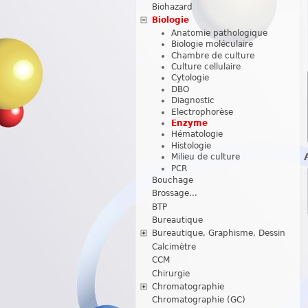
Biohazard
Biologie
Anatomie pathologique
Biologie moléculaire
Chambre de culture
Culture cellulaire
Cytologie
DBO
Diagnostic
Electrophorèse
Enzyme
Hématologie
Histologie
Milieu de culture
PCR
Bouchage
Brossage...
BTP
Bureautique
Bureautique, Graphisme, Dessin
Calcimètre
CCM
Chirurgie
Chromatographie
Chromatographie (GC)