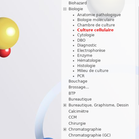
Biohazard
Biologie
Anatomie pathologique
Biologie moléculaire
Chambre de culture
Culture cellulaire
Cytologie
DBO
Diagnostic
Electrophorèse
Enzyme
Hématologie
Histologie
Milieu de culture
PCR
Bouchage
Brossage...
BTP
Bureautique
Bureautique, Graphisme, Dessin
Calcimètre
CCM
Chirurgie
Chromatographie
Chromatographie (GC)