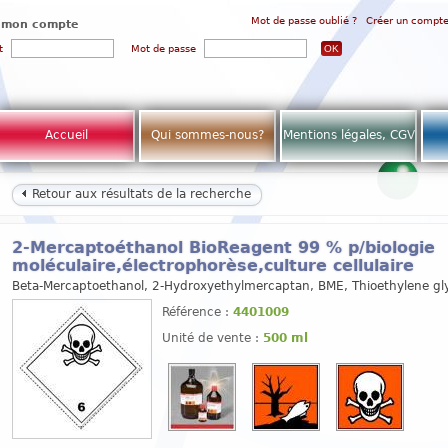
Mot de passe oublié ?
Créer un compt
 mon compte
t
Mot de passe
Accueil
Qui sommes-nous?
Mentions légales, CGV
Retour aux résultats de la recherche
2-Mercaptoéthanol BioReagent 99 % p/biologie
moléculaire,électrophorèse,culture cellulaire
Beta-Mercaptoethanol, 2-Hydroxyethylmercaptan, BME, Thioethylene gl
Référence :
4401009
Unité de vente :
500 ml