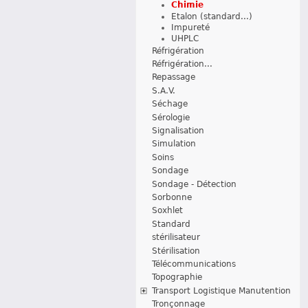
Chimie
Etalon (standard...)
Impureté
UHPLC
Réfrigération
Réfrigération...
Repassage
S.A.V.
Séchage
Sérologie
Signalisation
Simulation
Soins
Sondage
Sondage - Détection
Sorbonne
Soxhlet
Standard
stérilisateur
Stérilisation
Télécommunications
Topographie
Transport Logistique Manutention
Tronçonnage