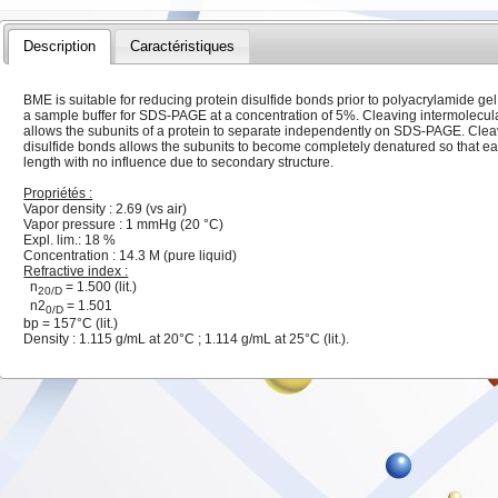
Description
Caractéristiques
BME is suitable for reducing protein disulfide bonds prior to polyacrylamide gel
a sample buffer for SDS-PAGE at a concentration of 5%. Cleaving intermolecul
allows the subunits of a protein to separate independently on SDS-PAGE. Cleav
disulfide bonds allows the subunits to become completely denatured so that ea
length with no influence due to secondary structure.
Propriétés :
Vapor density : 2.69 (vs air)
Vapor pressure : 1 mmHg (20 °C)
Expl. lim.: 18 %
Concentration : 14.3 M (pure liquid)
Refractive index :
n
= 1.500 (lit.)
20/D
n2
= 1.501
0/D
bp = 157°C (lit.)
Density : 1.115 g/mL at 20°C ; 1.114 g/mL at 25°C (lit.).