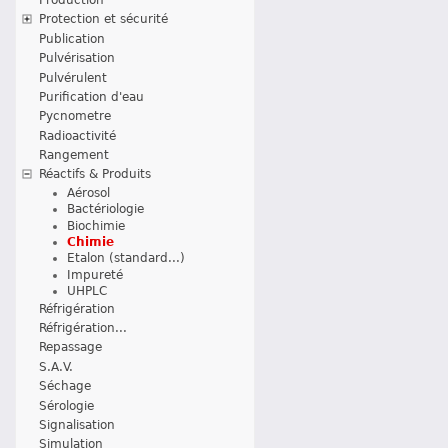
Protection et sécurité
Publication
Pulvérisation
Pulvérulent
Purification d'eau
Pycnometre
Radioactivité
Rangement
Réactifs & Produits
Aérosol
Bactériologie
Biochimie
Chimie
Etalon (standard...)
Impureté
UHPLC
Réfrigération
Réfrigération...
Repassage
S.A.V.
Séchage
Sérologie
Signalisation
Simulation