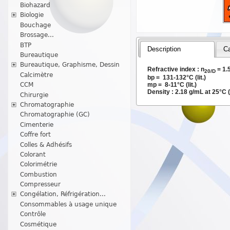
Biohazard
Biologie
Bouchage
Brossage...
BTP
Description
Ca
Bureautique
Bureautique, Graphisme, Dessin
Refractive index : n
= 1.5
20/D
Calcimètre
bp = 131-132°C (lit.)
CCM
mp = 8-11°C (lit.)
Density : 2.18 g/mL at 25°C (l
Chirurgie
Chromatographie
Chromatographie (GC)
Cimenterie
Coffre fort
Colles & Adhésifs
Colorant
Colorimétrie
Combustion
Compresseur
Congélation, Réfrigération...
Consommables à usage unique
Contrôle
Cosmétique