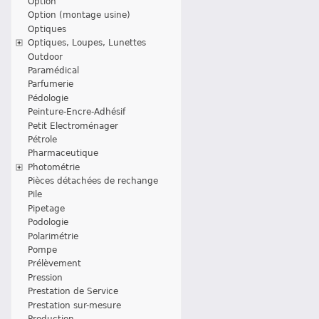
Option
Option (montage usine)
Optiques
Optiques, Loupes, Lunettes
Outdoor
Paramédical
Parfumerie
Pédologie
Peinture-Encre-Adhésif
Petit Electroménager
Pétrole
Pharmaceutique
Photométrie
Pièces détachées de rechange
Pile
Pipetage
Podologie
Polarimétrie
Pompe
Prélèvement
Pression
Prestation de Service
Prestation sur-mesure
Production