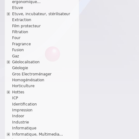
ergonomique...
Etuve
Etuve, incubateur, stérilisateur
Extraction
Film protecteur
Filtration
Four
Fragrance
Fusion
Gaz
Géolocalisation
Géologie
Gros Electroménager
Homogénéisation
Horticulture
Hottes
ICP
Identification
Impression
Indoor
Industrie
Informatique
Informatique, Multimedia...