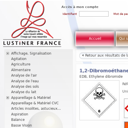
Accès à mon compte
Identifiant
Mot de pa
Accueil
Qui 
Affichage, Signalisation
Retour aux résultats de 
Agitation
Agriculture
Alimentaire
1,2-Dibromoéthane
Analyse de l'air
EDB, Ethylene dibromide
Analyse de l'eau
Réf
Analyse des sols
Uni
Analyse du lait
Appareillage & Matériel
Appareillage & Matériel CVC
Articles insolites, astucieux...
Aspiration
Balance
Basse Vision