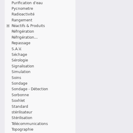
Purification d'eau
Pycnometre
Radioactivité
Rangement
Réactifs & Produits
Réfrigération
Réfrigération...
Repassage
S.A.V.
Séchage
Sérologie
Signalisation
Simulation
Soins
Sondage
Sondage - Détection
Sorbonne
Soxhlet
Standard
stérilisateur
Stérilisation
Télécommunications
Topographie