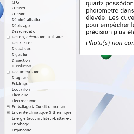
quartz possèdent
CPG
Creuset
photomètre dans 
Cuisson
élevée. Les cuve
Déminéralisation
pour empêcher le
Dépistage
précision plus é
Désagrégation
Design, décoration, utilitaire
Photo(s) non con
Destruction
Didactique
Digestion
Dissection
Dissolution
Documentation...
Droguerie
Eclairage
Ecouvillon
Elastique
Electrochimie
Emballage & Conditionnement
Enceinte climatique & thermique
Energie (accumulateur-batterie-p
Enrobage
Ergonomie