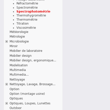
Réfractométrie
Spectrométrie
Spectrophotométrie
Thermohygrométrie
Thermométrie
Titration
Viscosimétrie
Météorologie
Métrologie
Microbiologie
Miroir
Mobilier de laboratoire
Mobilier design
Mobilier design, ergonomique...
Modelisation
Multimedia
Multimedia...
Nettoyage
Nettoyage, Lavage, Brossage...
Option
Option (montage usine)
Optiques
Optiques, Loupes, Lunettes
Outdoor