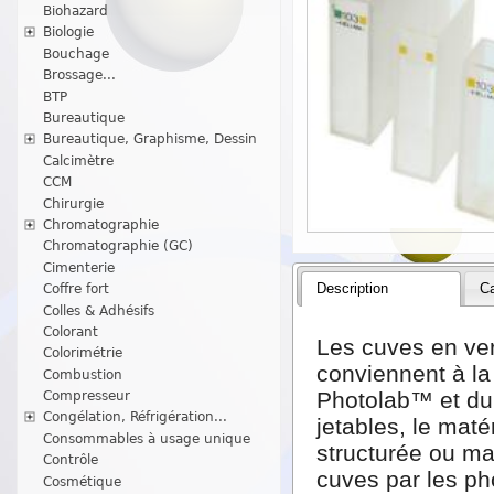
Biohazard
Biologie
Bouchage
Brossage...
BTP
Bureautique
Bureautique, Graphisme, Dessin
Calcimètre
CCM
Chirurgie
Chromatographie
Chromatographie (GC)
Cimenterie
Description
Ca
Coffre fort
Colles & Adhésifs
Colorant
Les cuves en ver
Colorimétrie
conviennent à la
Combustion
Photolab™ et du 
Compresseur
Congélation, Réfrigération...
jetables, le mat
Consommables à usage unique
structurée ou ma
Contrôle
cuves par les p
Cosmétique