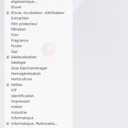
ergonomique...
Etuve
Etuve, incubateur, stérilisateur
Extraction
Film protecteur
Filtration
Four
Fragrance
Fusion
Gaz
Géolocalisation
Géologie
Gros Electroménager
Homogénéisation
Horticulture
Hottes
ICP
Identification
Impression
Indoor
Industrie
Informatique
Informatique, Multimedia...