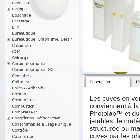
Biohazard
Biologie
Bouchage
Brossage...
BTP
Bureautique
Bureautique, Graphisme, Dessin
Calcimètre
CCM
Chirurgie
Chromatographie
Chromatographie (GC)
Cimenterie
Description
Ca
Coffre fort
Colles & Adhésifs
Colorant
Les cuves en ver
Colorimétrie
conviennent à la
Combustion
Photolab™ et du 
Compresseur
Congélation, Réfrigération...
jetables, le mat
Consommables à usage unique
structurée ou ma
Contrôle
cuves par les p
Cosmétique