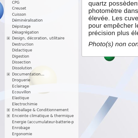
quartz possèdent
CPG
Creuset
photomètre dans 
Cuisson
élevée. Les cuve
Déminéralisation
pour empêcher le
Dépistage
précision plus é
Désagrégation
Design, décoration, utilitaire
Photo(s) non con
Destruction
Didactique
Digestion
Dissection
Dissolution
Documentation...
Droguerie
Eclairage
Ecouvillon
Elastique
Electrochimie
Emballage & Conditionnement
Enceinte climatique & thermique
Energie (accumulateur-batterie-p
Enrobage
Ergonomie