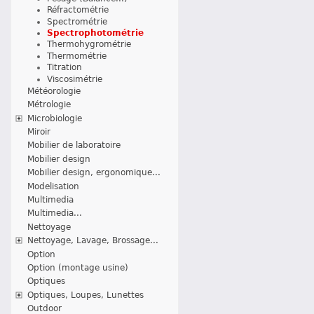
Réfractométrie
Spectrométrie
Spectrophotométrie
Thermohygrométrie
Thermométrie
Titration
Viscosimétrie
Météorologie
Métrologie
Microbiologie
Miroir
Mobilier de laboratoire
Mobilier design
Mobilier design, ergonomique...
Modelisation
Multimedia
Multimedia...
Nettoyage
Nettoyage, Lavage, Brossage...
Option
Option (montage usine)
Optiques
Optiques, Loupes, Lunettes
Outdoor