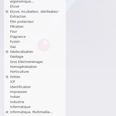
ergonomique...
Etuve
Etuve, incubateur, stérilisateur
Extraction
Film protecteur
Filtration
Four
Fragrance
Fusion
Gaz
Géolocalisation
Géologie
Gros Electroménager
Homogénéisation
Horticulture
Hottes
ICP
Identification
Impression
Indoor
Industrie
Informatique
Informatique, Multimedia...