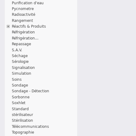
Purification d'eau
Pycnometre
Radioactivité
Rangement
Réactifs & Produits
Réfrigération
Réfrigération...
Repassage
S.A.V.
Séchage
Sérologie
Signalisation
Simulation
Soins
Sondage
Sondage - Détection
Sorbonne
Soxhlet
Standard
stérilisateur
Stérilisation
Télécommunications
Topographie