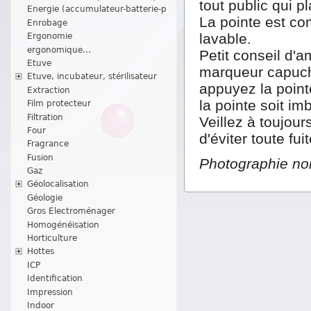
tout public qui pl
Energie (accumulateur-batterie-p
La pointe est co
Enrobage
lavable.
Ergonomie
ergonomique...
Petit conseil d'
Etuve
marqueur capuch
Etuve, incubateur, stérilisateur
appuyez la point
Extraction
la pointe soit im
Film protecteur
Filtration
Veillez à toujour
Four
d'éviter toute fu
Fragrance
Fusion
Photographie non
Gaz
Géolocalisation
Géologie
Gros Electroménager
Homogénéisation
Horticulture
Hottes
ICP
Identification
Impression
Indoor