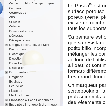
®
Consommables à usage unique
Le Posca
est un
Contrôle
surface poreuse 
Cosmétique
poreux (verre, pl
CPG
existe de nombre
Creuset
Cuisson
tous les support
Déminéralisation
Dépistage
Sa peinture est
Désagrégation
que sa résistanc
Design, décoration, utilitaire
petite bille inco
Destruction
mélanger les co
Didactique
au long de l'util
Digestion
Dissection
à l’eau, et sont 
Dissolution
formats différent
Documentation...
très grand. Inodo
Droguerie
Eclairage
Un marqueur parf
Ecouvillon
scrapbooking, la c
Elastique
Electrochimie
professionnels p
Emballage & Conditionnement
des vêtements ou
Enceinte climatique & thermique