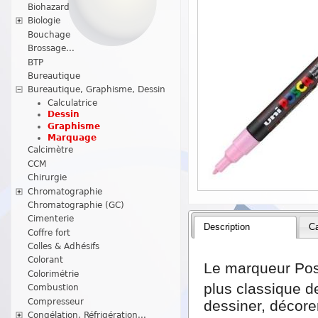
Biohazard
Biologie
Bouchage
Brossage...
BTP
Bureautique
Bureautique, Graphisme, Dessin
Calculatrice
Dessin
Graphisme
Marquage
Calcimètre
CCM
Chirurgie
Chromatographie
Chromatographie (GC)
Cimenterie
Description
Ca
Coffre fort
Colles & Adhésifs
Colorant
Le marqueur Po
Colorimétrie
plus classique 
Combustion
Compresseur
dessiner, décorer
Congélation, Réfrigération...