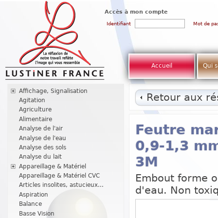
Accès à mon compte
Identifiant
Mot de pa
Accueil
Qui 
Affichage, Signalisation
Retour aux rés
Agitation
Agriculture
Alimentaire
Feutre mar
Analyse de l'air
Analyse de l'eau
0,9-1,3 mm
Analyse des sols
Analyse du lait
3M
Appareillage & Matériel
Embout forme og
Appareillage & Matériel CVC
Articles insolites, astucieux...
d'eau. Non toxi
Aspiration
Balance
Basse Vision