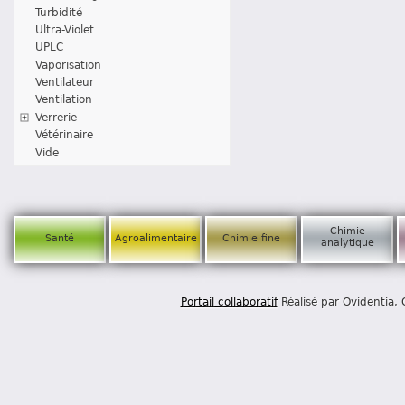
Turbidité
Ultra-Violet
UPLC
Vaporisation
Ventilateur
Ventilation
Verrerie
Vétérinaire
Vide
Chimie
Santé
Agroalimentaire
Chimie fine
analytique
Portail collaboratif
Réalisé par Ovidentia,