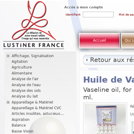
Accès à mon compte
Identifiant
Mot de pa
Accueil
Qui 
Affichage, Signalisation
Retour aux rés
Agitation
Agriculture
Alimentaire
Huile de V
Analyse de l'air
Analyse de l'eau
Vaseline oil, fo
Analyse des sols
ml.
Analyse du lait
Appareillage & Matériel
Ré
Appareillage & Matériel CVC
Articles insolites, astucieux...
Un
Aspiration
Balance
Basse Vision