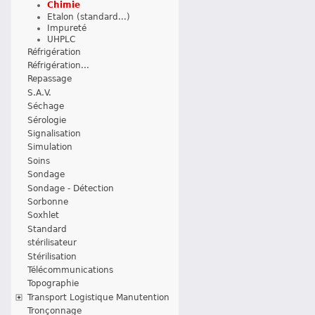
Chimie
Etalon (standard...)
Impureté
UHPLC
Réfrigération
Réfrigération...
Repassage
S.A.V.
Séchage
Sérologie
Signalisation
Simulation
Soins
Sondage
Sondage - Détection
Sorbonne
Soxhlet
Standard
stérilisateur
Stérilisation
Télécommunications
Topographie
Transport Logistique Manutention
Tronçonnage