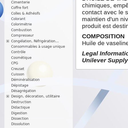
Cimenterie
chimiques, empêc
Coffre fort
contact avec le s
Colles & Adhésifs
maintien d'un ni
Colorant
Colorimétrie
produit est desti
Combustion
COMPOSITION
Compresseur
Congélation, Réfrigération...
Huile de vaselin
Consommables à usage unique
Legal Informatio
Contrôle
Cosmétique
Unilever Supply
CPG
Creuset
Cuisson
Déminéralisation
Dépistage
Désagrégation
Design, décoration, utilitaire
Destruction
Didactique
Digestion
Dissection
Dissolution