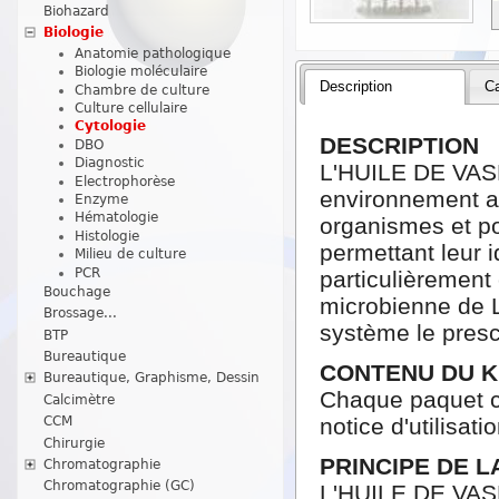
Biohazard
Biologie
Anatomie pathologique
Biologie moléculaire
Description
Ca
Chambre de culture
Culture cellulaire
Cytologie
DESCRIPTION
DBO
Diagnostic
L'HUILE DE VASEL
Electrophorèse
environnement a
Enzyme
Hématologie
organismes et po
Histologie
permettant leur id
Milieu de culture
PCR
particulièrement 
Bouchage
microbienne de Li
Brossage...
système le prescr
BTP
Bureautique
CONTENU DU K
Bureautique, Graphisme, Dessin
Chaque paquet co
Calcimètre
notice d'utilisatio
CCM
Chirurgie
PRINCIPE DE 
Chromatographie
Chromatographie (GC)
L'HUILE DE VASE