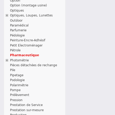
Option
Option (montage usine)
Optiques
Optiques, Loupes, Lunettes
Outdoor
Paramédical
Parfumerie
Pédologie
Peinture-Encre-Adhésif
Petit Electroménager
Pétrole
Pharmaceutique
Photométrie
Pièces détachées de rechange
Pile
Pipetage
Podologie
Polarimétrie
Pompe
Prélèvement
Pression
Prestation de Service
Prestation sur-mesure
Production