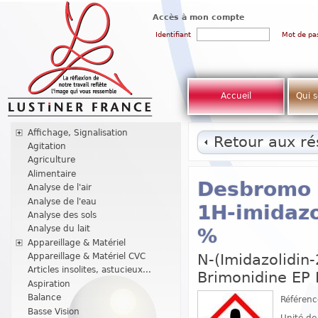
Accès à mon compte
Identifiant
Mot de pa
Accueil
Qui 
Affichage, Signalisation
Retour aux rés
Agitation
Agriculture
Alimentaire
Desbromo B
Analyse de l'air
Analyse de l'eau
1H-imidazo
Analyse des sols
Analyse du lait
%
Appareillage & Matériel
N-(Imidazolidin-
Appareillage & Matériel CVC
Articles insolites, astucieux...
Brimonidine EP 
Aspiration
Balance
Référenc
Basse Vision
Unité de