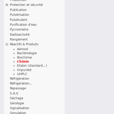
Protection et sécurité
Publication
Pulvérisation
Pulvérulent
Purification d'eau
Pycnometre
Radioactivité
Rangement
Réactifs & Produits
Aérosol
Bactériologie
Biochimie
Chimie
Etalon (standard...)
Impureté
UHPLC
Réfrigération
Réfrigération...
Repassage
S.A.V.
Séchage
Sérologie
Signalisation
Simulation