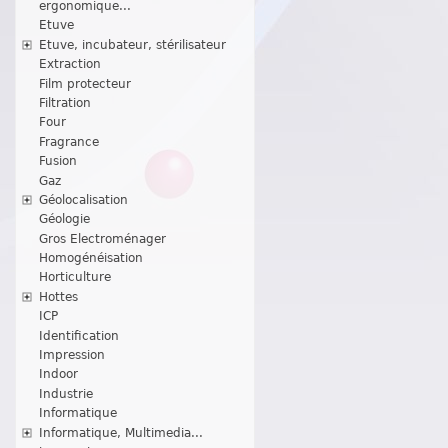
ergonomique...
Etuve
Etuve, incubateur, stérilisateur
Extraction
Film protecteur
Filtration
Four
Fragrance
Fusion
Gaz
Géolocalisation
Géologie
Gros Electroménager
Homogénéisation
Horticulture
Hottes
ICP
Identification
Impression
Indoor
Industrie
Informatique
Informatique, Multimedia...