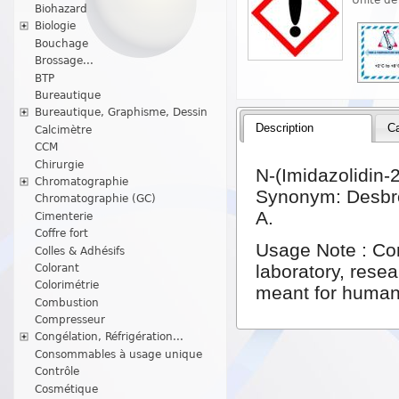
Biohazard
Biologie
Bouchage
Brossage...
BTP
Bureautique
Bureautique, Graphisme, Dessin
Description
Ca
Calcimètre
CCM
Chirurgie
N-(Imidazolidin-
Chromatographie
Synonym: Desbro
Chromatographie (GC)
A.
Cimenterie
Coffre fort
Usage Note : Com
Colles & Adhésifs
laboratory, resea
Colorant
Colorimétrie
meant for human
Combustion
Compresseur
Congélation, Réfrigération...
Consommables à usage unique
Contrôle
Cosmétique