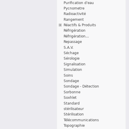
Purification d'eau
Pycnometre
Radioactivité
Rangement
Réactifs & Produits
Réfrigération
Réfrigération...
Repassage
S.A.V.
Séchage
Sérologie
Signalisation
Simulation
Soins
Sondage
Sondage - Détection
Sorbonne
Soxhlet
Standard
stérilisateur
Stérilisation
Télécommunications
Topographie