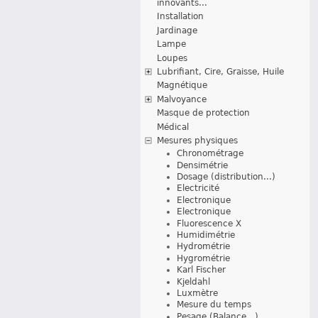
innovants...
Installation
Jardinage
Lampe
Loupes
Lubrifiant, Cire, Graisse, Huile
Magnétique
Malvoyance
Masque de protection
Médical
Mesures physiques
Chronométrage
Densimétrie
Dosage (distribution...)
Electricité
Electronique
Electronique
Fluorescence X
Humidimétrie
Hydrométrie
Hygrométrie
Karl Fischer
Kjeldahl
Luxmètre
Mesure du temps
Pesage (Balance...)