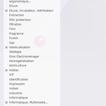
ergonomique...
Etuve
Etuve, incubateur, stérilisateur
Extraction
Film protecteur
Filtration
Four
Fragrance
Fusion
Gaz
Géolocalisation
Géologie
Gros Electroménager
Homogénéisation
Horticulture
Hottes
ICP
Identification
Impression
Indoor
Industrie
Informatique
Informatique, Multimedia...