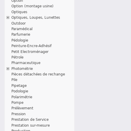
Option
Option (montage usine)
Optiques
Optiques, Loupes, Lunettes
Outdoor
Paramédical
Parfumerie
Pédologie
Peinture-Encre-Adhésif
Petit Electroménager
Pétrole
Pharmaceutique
Photométrie
Pièces détachées de rechange
Pile
Pipetage
Podologie
Polarimétrie
Pompe
Prélèvement
Pression
Prestation de Service
Prestation sur-mesure
Production