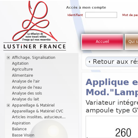
Accès à mon compte
Identifiant
Mot de pa
Accueil
Qui 
Affichage, Signalisation
Retour aux rés
Agitation
Agriculture
Alimentaire
Applique en
Analyse de l'air
Analyse de l'eau
Mod."Lamp
Analyse des sols
Analyse du lait
Variateur intég
Appareillage & Matériel
ampoule type G
Appareillage & Matériel CVC
Articles insolites, astucieux...
Aspiration
Balance
Basse Vision