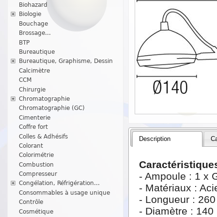
Biohazard
Biologie
Bouchage
Brossage...
BTP
Bureautique
Bureautique, Graphisme, Dessin
Calcimètre
CCM
Chirurgie
Chromatographie
Chromatographie (GC)
Cimenterie
Coffre fort
Colles & Adhésifs
Description
Ca
Colorant
Colorimétrie
Caractéristiques
Combustion
Compresseur
- Ampoule : 1 x 
Congélation, Réfrigération...
- Matériaux : Aci
Consommables à usage unique
- Longueur : 26
Contrôle
- Diamètre : 14
Cosmétique