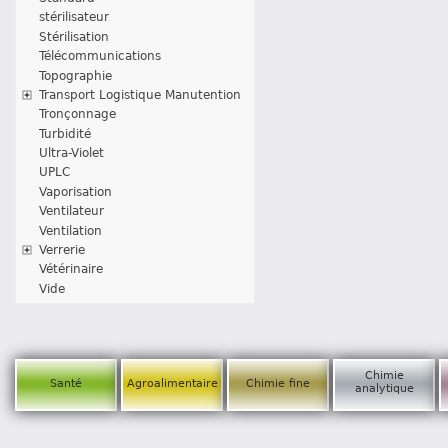
stérilisateur
Stérilisation
Télécommunications
Topographie
Transport Logistique Manutention
Tronçonnage
Turbidité
Ultra-Violet
UPLC
Vaporisation
Ventilateur
Ventilation
Verrerie
Vétérinaire
Vide
Chimie
Santé
Agroalimentaire
Chimie fine
analytique