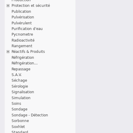
Protection et sécurité
Publication
Pulvérisation
Pulvérulent
Purification d'eau
Pycnometre
Radioactivité
Rangement
Réactifs & Produits
Réfrigération
Réfrigération...
Repassage
S.A.V.
Séchage
Sérologie
Signalisation
Simulation
Soins
Sondage
Sondage - Détection
Sorbonne
Soxhlet
Standard