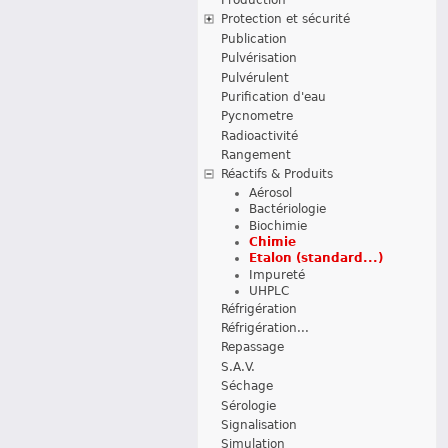
Protection et sécurité
Publication
Pulvérisation
Pulvérulent
Purification d'eau
Pycnometre
Radioactivité
Rangement
Réactifs & Produits
Aérosol
Bactériologie
Biochimie
Chimie
Etalon (standard...)
Impureté
UHPLC
Réfrigération
Réfrigération...
Repassage
S.A.V.
Séchage
Sérologie
Signalisation
Simulation