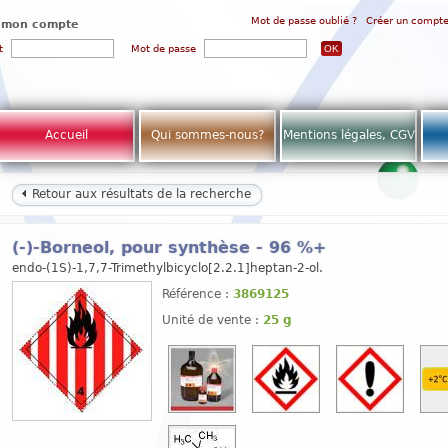
Mot de passe oublié ?
Créer un compt
 mon compte
t
Mot de passe
Accueil
Qui sommes-nous?
Mentions légales, CGV
Retour aux résultats de la recherche
(-)-Borneol, pour synthèse - 96 %+
endo-(1S)-1,7,7-Trimethylbicyclo[2.2.1]heptan-2-ol.
Référence :
3869125
Unité de vente :
25 g