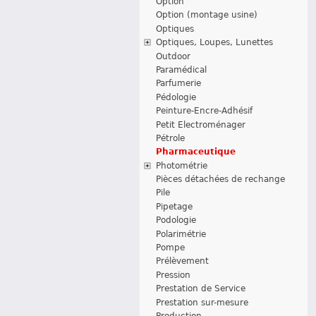
Option
Option (montage usine)
Optiques
Optiques, Loupes, Lunettes
Outdoor
Paramédical
Parfumerie
Pédologie
Peinture-Encre-Adhésif
Petit Electroménager
Pétrole
Pharmaceutique
Photométrie
Pièces détachées de rechange
Pile
Pipetage
Podologie
Polarimétrie
Pompe
Prélèvement
Pression
Prestation de Service
Prestation sur-mesure
Production