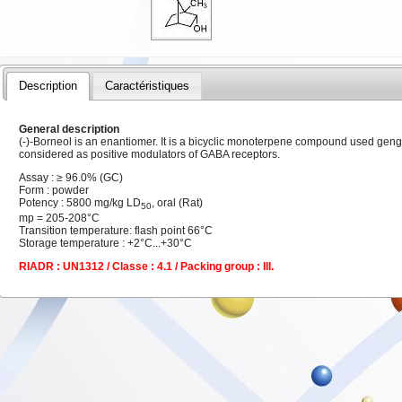
Description
Caractéristiques
General description
(-)-Borneol is an enantiomer. It is a bicyclic monoterpene compound used gengra
considered as positive modulators of GABA receptors.
Assay : ≥ 96.0% (GC)
Form : powder
Potency : 5800 mg/kg LD
, oral (Rat)
50
mp = 205-208°C
Transition temperature: flash point 66°C
Storage temperature : +2°C...+30°C
RIADR : UN1312 / Classe : 4.1 / Packing group : III.