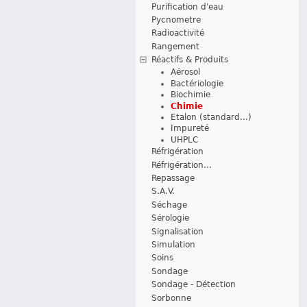
Purification d'eau
Pycnometre
Radioactivité
Rangement
Réactifs & Produits
Aérosol
Bactériologie
Biochimie
Chimie
Etalon (standard...)
Impureté
UHPLC
Réfrigération
Réfrigération...
Repassage
S.A.V.
Séchage
Sérologie
Signalisation
Simulation
Soins
Sondage
Sondage - Détection
Sorbonne