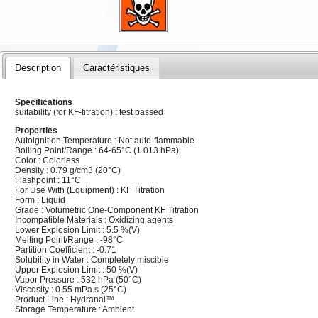
Description
Caractéristiques
Specifications
suitability (for KF-titration) : test passed
Properties
Autoignition Temperature : Not auto-flammable
Boiling Point/Range : 64-65°C (1.013 hPa)
Color : Colorless
Density : 0.79 g/cm3 (20°C)
Flashpoint : 11°C
For Use With (Equipment) : KF Titration
Form : Liquid
Grade : Volumetric One-Component KF Titration
Incompatible Materials : Oxidizing agents
Lower Explosion Limit : 5.5 %(V)
Melting Point/Range : -98°C
Partition Coefficient : -0.71
Solubility in Water : Completely miscible
Upper Explosion Limit : 50 %(V)
Vapor Pressure : 532 hPa (50°C)
Viscosity : 0.55 mPa.s (25°C)
Product Line : Hydranal™
Storage Temperature : Ambient