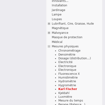
innovants...
Installation
Jardinage
Lampe
Loupes
Lubrifiant, Cire, Graisse, Huile
Magnétique
Malvoyance
Masque de protection
Médical
Mesures physiques
Chronométrage
Densimétrie
Dosage (distribution...)
Electricité
Electronique
Electronique
Fluorescence X
Humidimétrie
Hydrométrie
Hygrométrie
Karl Fischer
Kjeldahl
Luxmètre
Mesure du temps
Pesage (Balance...)