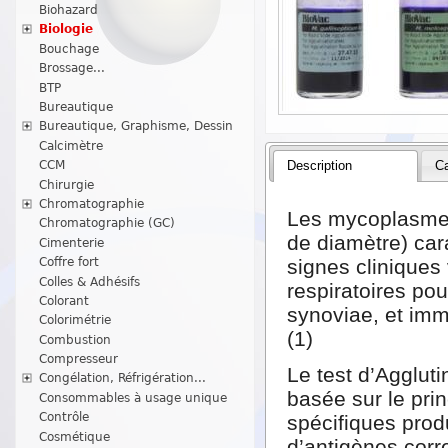
Biohazard
Biologie
Bouchage
Brossage...
BTP
Bureautique
Bureautique, Graphisme, Dessin
Calcimètre
CCM
Description
Ca
Chirurgie
Chromatographie
Les mycoplasmes 
Chromatographie (GC)
de diamètre) cara
Cimenterie
Coffre fort
signes cliniques
Colles & Adhésifs
respiratoires pou
Colorant
synoviae, et imm
Colorimétrie
(1)
Combustion
Compresseur
Le test d’Agglut
Congélation, Réfrigération...
basée sur le prin
Consommables à usage unique
Contrôle
spécifiques produ
Cosmétique
d’antigènes corr