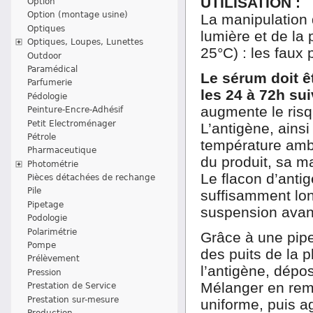
UTILISATION :
Option
Option (montage usine)
La manipulation 
Optiques
lumière et de la
Optiques, Loupes, Lunettes
25°C) : les faux
Outdoor
Paramédical
Le sérum doit ê
Parfumerie
les 24 à 72h su
Pédologie
augmente le risq
Peinture-Encre-Adhésif
Petit Electroménager
L’antigène, ains
Pétrole
température ambia
Pharmaceutique
du produit, sa ma
Photométrie
Le flacon d’anti
Pièces détachées de rechange
Pile
suffisamment lo
Pipetage
suspension avant 
Podologie
Polarimétrie
Grâce à une pipe
Pompe
des puits de la 
Prélèvement
l’antigène, dépo
Pression
Mélanger en remu
Prestation de Service
Prestation sur-mesure
uniforme, puis agi
Production