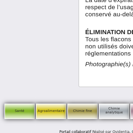
respect de l’usa
conservé au-delà 
ÉLIMINATION D
Tous les flacons 
non utilisés doi
réglementations 
Photographie(s) 
Chimie
Santé
Agroalimentaire
Chimie fine
analytique
Portail collaboratif
Réalisé par Ovidentia,