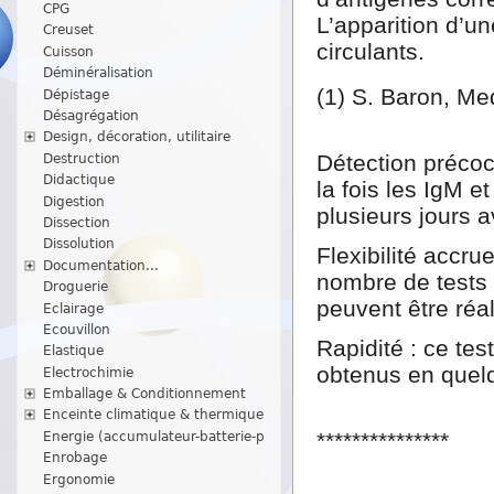
CPG
L’apparition d’u
Creuset
circulants.
Cuisson
Déminéralisation
(1) S. Baron, Me
Dépistage
Désagrégation
Design, décoration, utilitaire
Détection précoce
Destruction
Didactique
la fois les IgM e
Digestion
plusieurs jours a
Dissection
Dissolution
Flexibilité accru
Documentation...
nombre de tests 
Droguerie
peuvent être réal
Eclairage
Ecouvillon
Rapidité : ce tes
Elastique
obtenus en quel
Electrochimie
Emballage & Conditionnement
Enceinte climatique & thermique
***************
Energie (accumulateur-batterie-p
Enrobage
Ergonomie