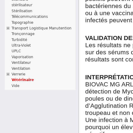
bactériennes du 
stérilisateur
Stérilisation
ou à une vaccina
Télécommunications
infectés peuvent 
Topographie
Transport Logistique Manutention
Tronçonnage
VALIDATION DE
Turbidité
Les résultats ne 
Ultra-Violet
sur des sérums de
UPLC
Vaporisation
résultats sont c
Ventilateur
Ventilation
Verrerie
INTERPRÉTATIO
Vétérinaire
BIOVAC MG ARL-Te
Vide
détection de My
poules ou de din
d’Agglutination
troupeau et non 
Une infection à 
pourquoi un élev