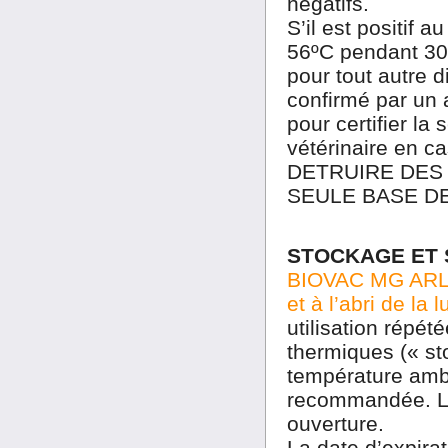
négatifs.
S’il est positif a
56ºC pendant 30
pour tout autre d
confirmé par un 
pour certifier la
vétérinaire en c
DETRUIRE DES
SEULE BASE DE
STOCKAGE ET S
BIOVAC MG ARL-Te
et à l’abri de la 
utilisation répé
thermiques (« st
température ambia
recommandée. Le 
ouverture.
La date d’expirat