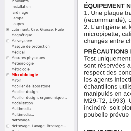
innovants...
ÉQUIPEMENT N
Installation
1. Une plaque tr
Jardinage
Lampe
(recommandé), o
Loupes
2. L’antigène et 
Lubrifiant, Cire, Graisse, Huile
micropipette, cal
Magnétique
changés entre c
Malvoyance
Masque de protection
PRÉCAUTIONS D
Médical
Test uniquement 
Mesures physiques
Météorologie
sont réservées a
Métrologie
respect des cond
Microbiologie
les agents infec
Miroir
échantillons util
Mobilier de laboratoire
Mobilier design
manipulés en ac
Mobilier design, ergonomique...
M29-T2, 1993). Un
Modelisation
incinéré, soit pl
Multimedia
poubelle prévue à
Multimedia...
Nettoyage
Nettoyage, Lavage, Brossage...