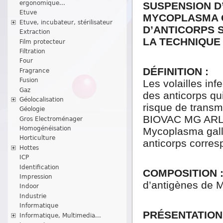
ergonomique...
SUSPENSION D
Etuve
MYCOPLASMA G
Etuve, incubateur, stérilisateur
D’ANTICORPS S
Extraction
LA TECHNIQUE 
Film protecteur
Filtration
Four
DÉFINITION :
Fragrance
Fusion
Les volailles in
Gaz
des anticorps qui
Géolocalisation
risque de transm
Géologie
BIOVAC MG ARL-T
Gros Electroménager
Homogénéisation
Mycoplasma galli
Horticulture
anticorps corres
Hottes
ICP
Identification
COMPOSITION 
Impression
d’antigènes de M
Indoor
Industrie
Informatique
PRÉSENTATION
Informatique, Multimedia...