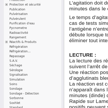
L’agitation doit 
Protection et sécurité
minutes dans le 
Publication
Pulvérisation
Le temps d’agitat
Pulvérulent
cas de tests simu
Purification d'eau
l’antigène n’entr
Pycnometre
Radioactivité
débute lorsque t
Rangement
éliminer tout in
Réactifs & Produits
Réfrigération
Réfrigération...
LECTURE :
Repassage
La lecture des ré
S.A.V.
suivent l’arrêt de
Séchage
Sérologie
Une réaction pos
Signalisation
d’agglutinats ble
Simulation
La réaction est 
Soins
n’apparaît dans 
Sondage
Sondage - Détection
minutes (dinde) d
Sorbonne
Rapide sur Lame 
Soxhlet
positifs peuvent
Standard