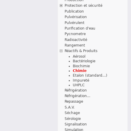
Protection et sécurité
Publication
Pulvérisation
Pulvérulent
Purification d'eau
Pycnometre
Radioactivité
Rangement
Réactifs & Produits
Aérosol
Bactériologie
Biochimie
Chimie
Etalon (standard...)
Impureté
UHPLC
Réfrigération
Réfrigération...
Repassage
S.A.V.
Séchage
Sérologie
Signalisation
Simulation