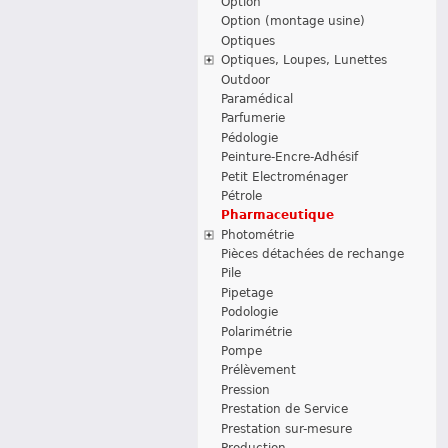
Option
Option (montage usine)
Optiques
Optiques, Loupes, Lunettes
Outdoor
Paramédical
Parfumerie
Pédologie
Peinture-Encre-Adhésif
Petit Electroménager
Pétrole
Pharmaceutique
Photométrie
Pièces détachées de rechange
Pile
Pipetage
Podologie
Polarimétrie
Pompe
Prélèvement
Pression
Prestation de Service
Prestation sur-mesure
Production