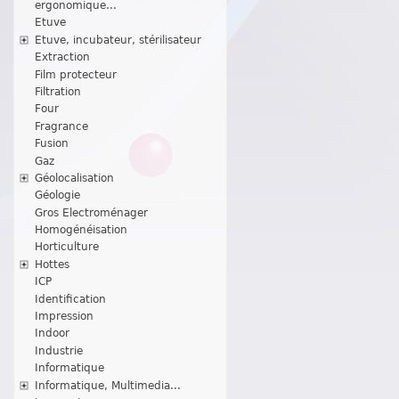
ergonomique...
Etuve
Etuve, incubateur, stérilisateur
Extraction
Film protecteur
Filtration
Four
Fragrance
Fusion
Gaz
Géolocalisation
Géologie
Gros Electroménager
Homogénéisation
Horticulture
Hottes
ICP
Identification
Impression
Indoor
Industrie
Informatique
Informatique, Multimedia...