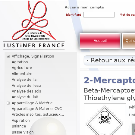
Accès à mon compte
Identifiant
Mot de pa
Accueil
Qui 
Affichage, Signalisation
Retour aux rés
Agitation
Agriculture
Alimentaire
2-Mercapt
Analyse de l'air
Analyse de l'eau
Beta-Mercaptoe
Analyse des sols
Thioethylene gl
Analyse du lait
Appareillage & Matériel
Réf
Appareillage & Matériel CVC
Articles insolites, astucieux...
Uni
Aspiration
Balance
Basse Vision