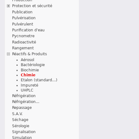
Protection et sécurité
Publication
Pulvérisation
Pulvérulent
Purification d'eau
Pycnometre
Radioactivité
Rangement
Réactifs & Produits
Aérosol
Bactériologie
Biochimie
Chimie
Etalon (standard...)
Impureté
UHPLC
Réfrigération
Réfrigération...
Repassage
S.A.V.
Séchage
Sérologie
Signalisation
Simulation