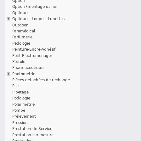
Option
Option (montage usine)
Optiques
Optiques, Loupes, Lunettes
Outdoor
Paramédical
Parfumerie
Pédologie
Peinture-Encre-Adhésif
Petit Electroménager
Pétrole
Pharmaceutique
Photométrie
Pièces détachées de rechange
Pile
Pipetage
Podologie
Polarimétrie
Pompe
Prélèvement
Pression
Prestation de Service
Prestation sur-mesure
Production