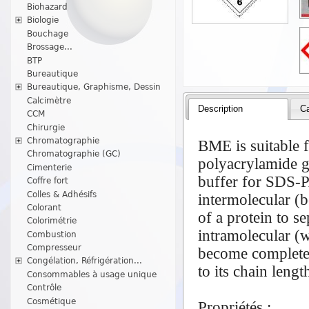
Biohazard
Biologie
Bouchage
Brossage...
BTP
Bureautique
Bureautique, Graphisme, Dessin
Calcimètre
Description
Ca
CCM
Chirurgie
Chromatographie
BME is suitable f
Chromatographie (GC)
polyacrylamide ge
Cimenterie
buffer for SDS-P
Coffre fort
Colles & Adhésifs
intermolecular (b
Colorant
of a protein to 
Colorimétrie
intramolecular (w
Combustion
Compresseur
become completel
Congélation, Réfrigération...
to its chain leng
Consommables à usage unique
Contrôle
Cosmétique
Propriétés :