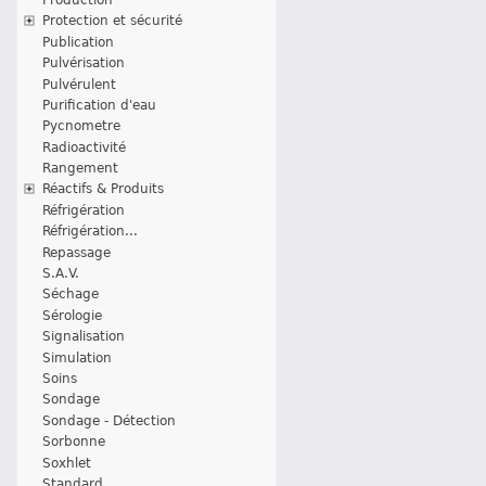
Protection et sécurité
Publication
Pulvérisation
Pulvérulent
Purification d'eau
Pycnometre
Radioactivité
Rangement
Réactifs & Produits
Réfrigération
Réfrigération...
Repassage
S.A.V.
Séchage
Sérologie
Signalisation
Simulation
Soins
Sondage
Sondage - Détection
Sorbonne
Soxhlet
Standard