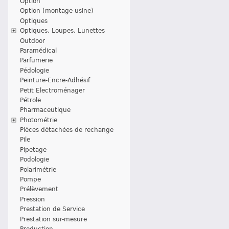
Option
Option (montage usine)
Optiques
Optiques, Loupes, Lunettes
Outdoor
Paramédical
Parfumerie
Pédologie
Peinture-Encre-Adhésif
Petit Electroménager
Pétrole
Pharmaceutique
Photométrie
Pièces détachées de rechange
Pile
Pipetage
Podologie
Polarimétrie
Pompe
Prélèvement
Pression
Prestation de Service
Prestation sur-mesure
Production