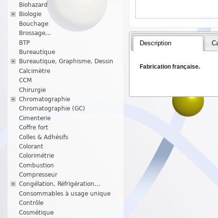
Biohazard
Biologie
Bouchage
Brossage...
BTP
Description
Ca
Bureautique
Bureautique, Graphisme, Dessin
Fabrication française.
Calcimètre
CCM
Chirurgie
Chromatographie
Chromatographie (GC)
Cimenterie
Coffre fort
Colles & Adhésifs
Colorant
Colorimétrie
Combustion
Compresseur
Congélation, Réfrigération...
Consommables à usage unique
Contrôle
Cosmétique