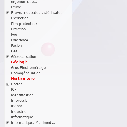
ergonomique...
Etuve
Etuve, incubateur, stérilisateur
Extraction
Film protecteur
Filtration
Four
Fragrance
Fusion
Gaz
Géolocalisation
Géologie
Gros Electroménager
Homogénéisation
Horticulture
Hottes
ICP
Identification
Impression
Indoor
Industrie
Informatique
Informatique, Multimedia...