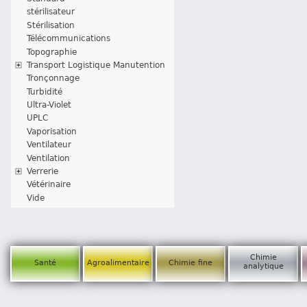
stérilisateur
Stérilisation
Télécommunications
Topographie
Transport Logistique Manutention
Tronçonnage
Turbidité
Ultra-Violet
UPLC
Vaporisation
Ventilateur
Ventilation
Verrerie
Vétérinaire
Vide
Chimie
Santé
Agroalimentaire
Chimie fine
analytique