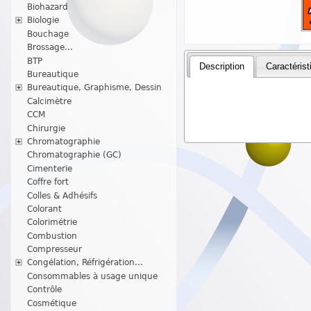
Biohazard
Biologie
Bouchage
Brossage...
BTP
Description
Caractérist
Bureautique
Bureautique, Graphisme, Dessin
Calcimètre
CCM
Chirurgie
Chromatographie
Chromatographie (GC)
Cimenterie
Coffre fort
Colles & Adhésifs
Colorant
Colorimétrie
Combustion
Compresseur
Congélation, Réfrigération...
Consommables à usage unique
Contrôle
Cosmétique