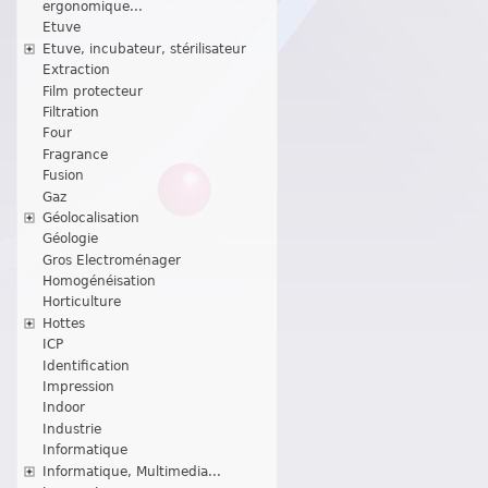
ergonomique...
Etuve
Etuve, incubateur, stérilisateur
Extraction
Film protecteur
Filtration
Four
Fragrance
Fusion
Gaz
Géolocalisation
Géologie
Gros Electroménager
Homogénéisation
Horticulture
Hottes
ICP
Identification
Impression
Indoor
Industrie
Informatique
Informatique, Multimedia...