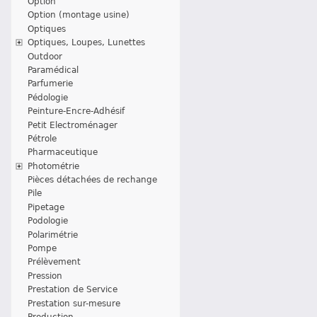
Option
Option (montage usine)
Optiques
Optiques, Loupes, Lunettes
Outdoor
Paramédical
Parfumerie
Pédologie
Peinture-Encre-Adhésif
Petit Electroménager
Pétrole
Pharmaceutique
Photométrie
Pièces détachées de rechange
Pile
Pipetage
Podologie
Polarimétrie
Pompe
Prélèvement
Pression
Prestation de Service
Prestation sur-mesure
Production