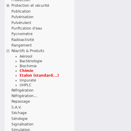
Protection et sécurité
Publication
Pulvérisation
Pulvérulent
Purification d'eau
Pycnometre
Radioactivité
Rangement
Réactifs & Produits
Aérosol
Bactériologie
Biochimie
Chimie
Etalon (standard...)
Impureté
UHPLC
Réfrigération
Réfrigération...
Repassage
S.A.V.
Séchage
Sérologie
Signalisation
Simulation