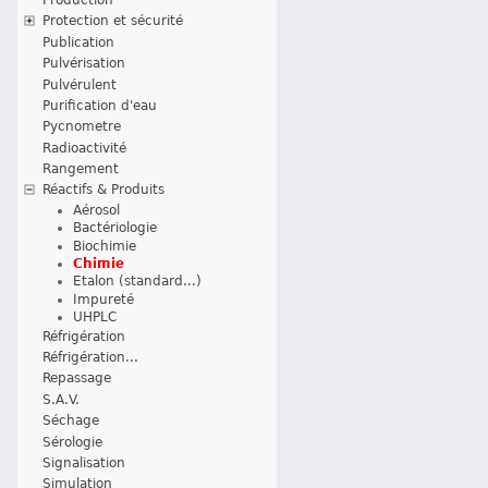
Protection et sécurité
Publication
Pulvérisation
Pulvérulent
Purification d'eau
Pycnometre
Radioactivité
Rangement
Réactifs & Produits
Aérosol
Bactériologie
Biochimie
Chimie
Etalon (standard...)
Impureté
UHPLC
Réfrigération
Réfrigération...
Repassage
S.A.V.
Séchage
Sérologie
Signalisation
Simulation