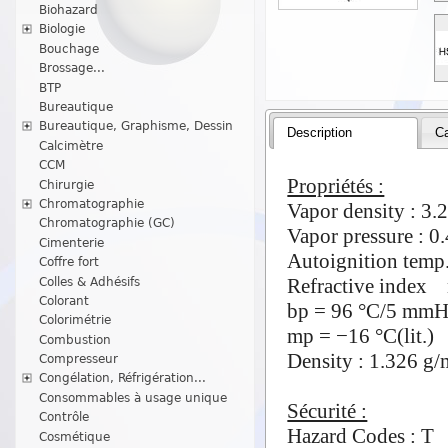
Biohazard
Biologie
Bouchage
Brossage...
BTP
Bureautique
Bureautique, Graphisme, Dessin
Description
Ca
Calcimètre
CCM
Propriétés :
Chirurgie
Chromatographie
Vapor density : 3.2
Chromatographie (GC)
Vapor pressure : 
Cimenterie
Autoignition tem
Coffre fort
Refractive index 
Colles & Adhésifs
Colorant
bp = 96 °C/5 mmHg
Colorimétrie
mp = −16 °C(lit.)
Combustion
Density : 1.326 g/m
Compresseur
Congélation, Réfrigération...
Consommables à usage unique
Sécurité :
Contrôle
Hazard Codes : T
Cosmétique