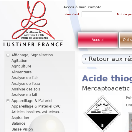
Accès à mon compte
Identifiant
Mot de pa
Accueil
Qui 
Affichage, Signalisation
Retour aux rés
Agitation
Agriculture
Alimentaire
Acide thio
Analyse de l'air
Analyse de l'eau
Mercaptoacetic 
Analyse des sols
Analyse du lait
Réf
Appareillage & Matériel
Uni
Appareillage & Matériel CVC
Articles insolites, astucieux...
Aspiration
Balance
Basse Vision