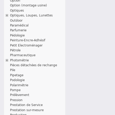
Option
Option (montage usine)
Optiques
Optiques, Loupes, Lunettes
Outdoor
Paramédical
Parfumerie
Pédologie
Peinture-Encre-Adhésif
Petit Electroménager
Pétrole
Pharmaceutique
Photométrie
Pièces détachées de rechange
Pile
Pipetage
Podologie
Polarimétrie
Pompe
Prélèvement
Pression
Prestation de Service
Prestation sur-mesure
Production