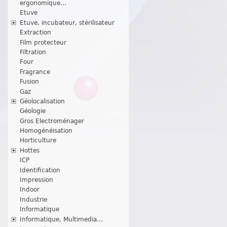
ergonomique...
Etuve
Etuve, incubateur, stérilisateur
Extraction
Film protecteur
Filtration
Four
Fragrance
Fusion
Gaz
Géolocalisation
Géologie
Gros Electroménager
Homogénéisation
Horticulture
Hottes
ICP
Identification
Impression
Indoor
Industrie
Informatique
Informatique, Multimedia...