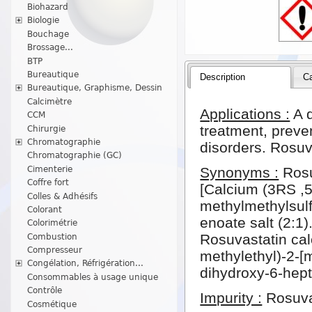
Biohazard
Biologie
Bouchage
Brossage...
BTP
Bureautique
Description
Ca
Bureautique, Graphisme, Dessin
Calcimètre
Applications :
A d
CCM
treatment, preve
Chirurgie
Chromatographie
disorders. Rosuv
Chromatographie (GC)
Cimenterie
Synonyms :
Rosu
Coffre fort
[Calcium (3RS ,5
Colles & Adhésifs
methylmethylsulf
Colorant
enoate salt (2:1)
Colorimétrie
Rosuvastatin cal
Combustion
Compresseur
methylethyl)-2-[
Congélation, Réfrigération...
dihydroxy-6-hep
Consommables à usage unique
Contrôle
Impurity :
Rosuva
Cosmétique