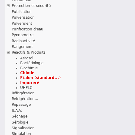
Protection et sécurité
Publication
Pulvérisation
Pulvérulent
Purification d'eau
Pycnometre
Radioactivité
Rangement
Réactifs & Produits
Aérosol
Bactériologie
Biochimie
Chimie
Etalon (standard...)
Impureté
UHPLC
Réfrigération
Réfrigération...
Repassage
S.A.V.
Séchage
Sérologie
Signalisation
Simulation