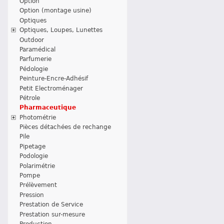
Option
Option (montage usine)
Optiques
Optiques, Loupes, Lunettes
Outdoor
Paramédical
Parfumerie
Pédologie
Peinture-Encre-Adhésif
Petit Electroménager
Pétrole
Pharmaceutique
Photométrie
Pièces détachées de rechange
Pile
Pipetage
Podologie
Polarimétrie
Pompe
Prélèvement
Pression
Prestation de Service
Prestation sur-mesure
Production