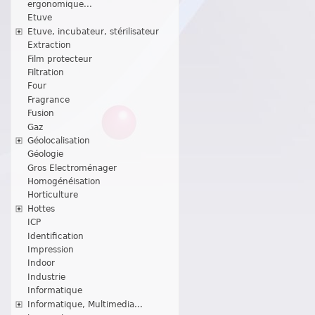
ergonomique...
Etuve
Etuve, incubateur, stérilisateur
Extraction
Film protecteur
Filtration
Four
Fragrance
Fusion
Gaz
Géolocalisation
Géologie
Gros Electroménager
Homogénéisation
Horticulture
Hottes
ICP
Identification
Impression
Indoor
Industrie
Informatique
Informatique, Multimedia...