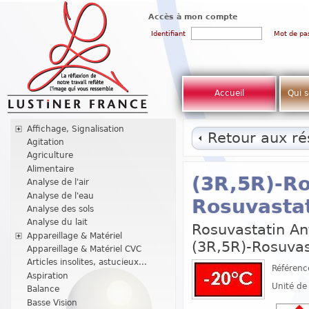
Accès à mon compte
Identifiant
Mot de pa
Accueil
Qui 
Affichage, Signalisation
Retour aux rés
Agitation
Agriculture
Alimentaire
(3R,5R)-Ro
Analyse de l'air
Analyse de l'eau
Rosuvastat
Analyse des sols
Analyse du lait
Rosuvastatin An
Appareillage & Matériel
(3R,5R)-Rosuvas
Appareillage & Matériel CVC
Articles insolites, astucieux...
Référenc
Aspiration
Unité de
Balance
Basse Vision