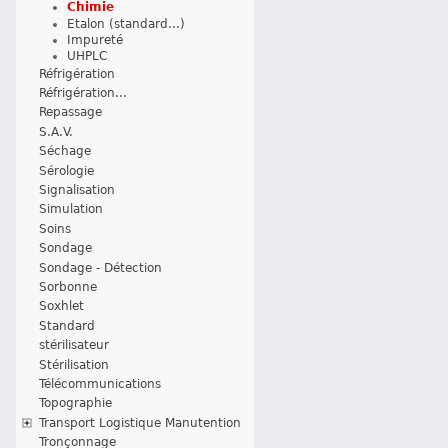
Chimie
Etalon (standard...)
Impureté
UHPLC
Réfrigération
Réfrigération...
Repassage
S.A.V.
Séchage
Sérologie
Signalisation
Simulation
Soins
Sondage
Sondage - Détection
Sorbonne
Soxhlet
Standard
stérilisateur
Stérilisation
Télécommunications
Topographie
Transport Logistique Manutention
Tronçonnage