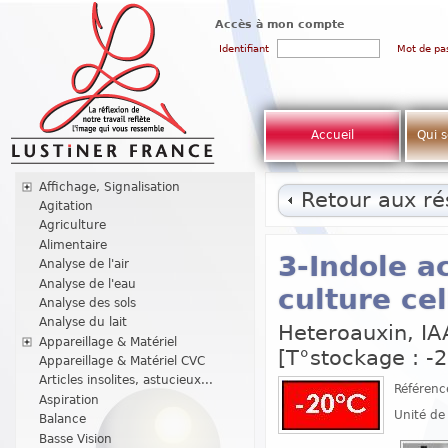
Accès à mon compte
Identifiant
Mot de pa
Accueil
Qui 
Affichage, Signalisation
Retour aux rés
Agitation
Agriculture
Alimentaire
3-Indole a
Analyse de l'air
Analyse de l'eau
culture cel
Analyse des sols
Analyse du lait
Heteroauxin, IAA
Appareillage & Matériel
[T°stockage : -2
Appareillage & Matériel CVC
Articles insolites, astucieux...
Référenc
Aspiration
Unité de
Balance
Basse Vision