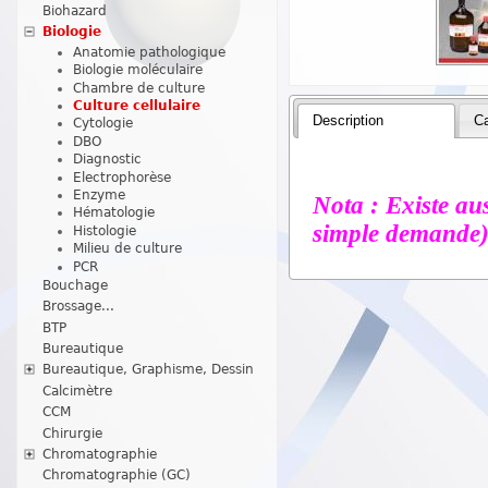
Biohazard
Biologie
Anatomie pathologique
Biologie moléculaire
Chambre de culture
Culture cellulaire
Description
Ca
Cytologie
DBO
Diagnostic
Electrophorèse
Enzyme
Nota : Existe au
Hématologie
simple demande)
Histologie
Milieu de culture
PCR
Bouchage
Brossage...
BTP
Bureautique
Bureautique, Graphisme, Dessin
Calcimètre
CCM
Chirurgie
Chromatographie
Chromatographie (GC)