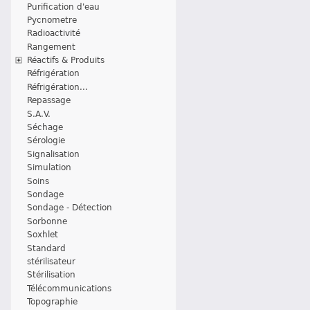
Purification d'eau
Pycnometre
Radioactivité
Rangement
Réactifs & Produits
Réfrigération
Réfrigération...
Repassage
S.A.V.
Séchage
Sérologie
Signalisation
Simulation
Soins
Sondage
Sondage - Détection
Sorbonne
Soxhlet
Standard
stérilisateur
Stérilisation
Télécommunications
Topographie