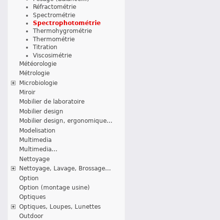
Réfractométrie
Spectrométrie
Spectrophotométrie
Thermohygrométrie
Thermométrie
Titration
Viscosimétrie
Météorologie
Métrologie
Microbiologie
Miroir
Mobilier de laboratoire
Mobilier design
Mobilier design, ergonomique...
Modelisation
Multimedia
Multimedia...
Nettoyage
Nettoyage, Lavage, Brossage...
Option
Option (montage usine)
Optiques
Optiques, Loupes, Lunettes
Outdoor