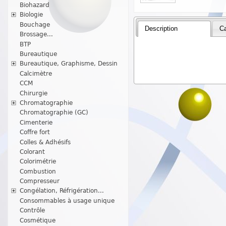
Biohazard
Biologie
Bouchage
Description
Ca
Brossage...
BTP
Bureautique
Bureautique, Graphisme, Dessin
Calcimètre
CCM
Chirurgie
Chromatographie
Chromatographie (GC)
Cimenterie
Coffre fort
Colles & Adhésifs
Colorant
Colorimétrie
Combustion
Compresseur
Congélation, Réfrigération...
Consommables à usage unique
Contrôle
Cosmétique