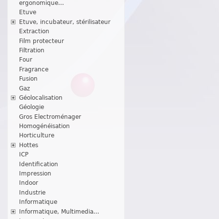
ergonomique...
Etuve
Etuve, incubateur, stérilisateur
Extraction
Film protecteur
Filtration
Four
Fragrance
Fusion
Gaz
Géolocalisation
Géologie
Gros Electroménager
Homogénéisation
Horticulture
Hottes
ICP
Identification
Impression
Indoor
Industrie
Informatique
Informatique, Multimedia...