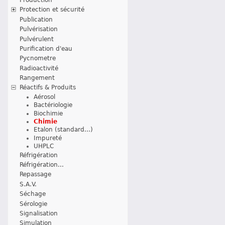
Protection et sécurité
Publication
Pulvérisation
Pulvérulent
Purification d'eau
Pycnometre
Radioactivité
Rangement
Réactifs & Produits
Aérosol
Bactériologie
Biochimie
Chimie
Etalon (standard...)
Impureté
UHPLC
Réfrigération
Réfrigération...
Repassage
S.A.V.
Séchage
Sérologie
Signalisation
Simulation