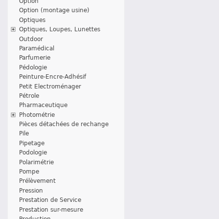
Option
Option (montage usine)
Optiques
Optiques, Loupes, Lunettes
Outdoor
Paramédical
Parfumerie
Pédologie
Peinture-Encre-Adhésif
Petit Electroménager
Pétrole
Pharmaceutique
Photométrie
Pièces détachées de rechange
Pile
Pipetage
Podologie
Polarimétrie
Pompe
Prélèvement
Pression
Prestation de Service
Prestation sur-mesure
Production