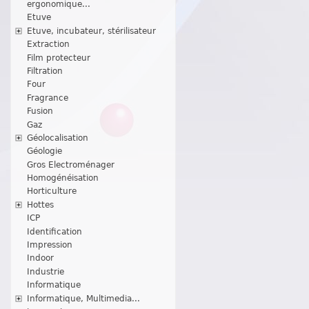
ergonomique...
Etuve
Etuve, incubateur, stérilisateur
Extraction
Film protecteur
Filtration
Four
Fragrance
Fusion
Gaz
Géolocalisation
Géologie
Gros Electroménager
Homogénéisation
Horticulture
Hottes
ICP
Identification
Impression
Indoor
Industrie
Informatique
Informatique, Multimedia...