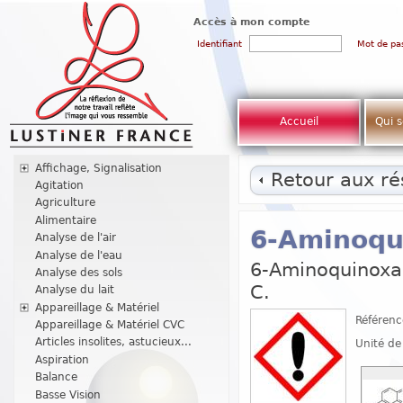
Accès à mon compte
Identifiant
Mot de pa
Accueil
Qui 
Affichage, Signalisation
Retour aux rés
Agitation
Agriculture
Alimentaire
6-Aminoqu
Analyse de l'air
Analyse de l'eau
6-Aminoquinoxal
Analyse des sols
C.
Analyse du lait
Appareillage & Matériel
Référenc
Appareillage & Matériel CVC
Articles insolites, astucieux...
Unité de
Aspiration
Balance
Basse Vision