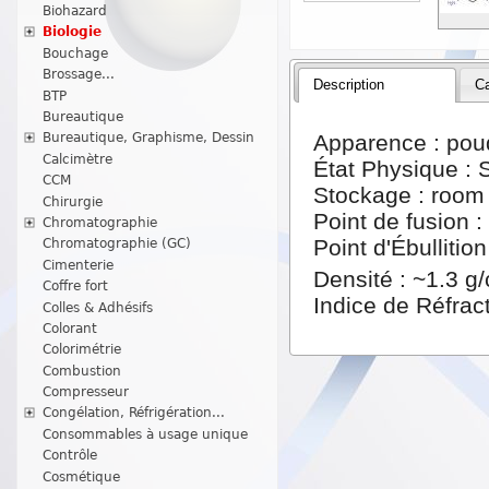
Biohazard
Biologie
Bouchage
Brossage...
Description
Ca
BTP
Bureautique
Apparence : pou
Bureautique, Graphisme, Dessin
Calcimètre
État Physique : 
CCM
Stockage : room
Chirurgie
Point de fusion 
Chromatographie
Point d'Ébulliti
Chromatographie (GC)
Cimenterie
Densité : ~1.3 g
Coffre fort
Indice de Réfract
Colles & Adhésifs
Colorant
Colorimétrie
Combustion
Compresseur
Congélation, Réfrigération...
Consommables à usage unique
Contrôle
Cosmétique