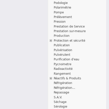
Podologie
Polarimétrie
Pompe
Prélèvement
Pression
Prestation de Service
Prestation sur-mesure
Production
Protection et sécurité
Publication
Pulvérisation
Pulvérulent
Purification d'eau
Pycnometre
Radioactivité
Rangement
Réactifs & Produits
Réfrigération
Réfrigération...
Repassage
S.A.V.
Séchage
Sérologie