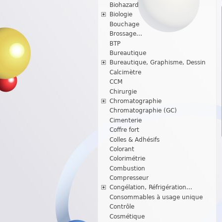
Biohazard
Biologie
Bouchage
Brossage...
BTP
Bureautique
Bureautique, Graphisme, Dessin
Calcimètre
CCM
Chirurgie
Chromatographie
Chromatographie (GC)
Cimenterie
Coffre fort
Colles & Adhésifs
Colorant
Colorimétrie
Combustion
Compresseur
Congélation, Réfrigération...
Consommables à usage unique
Contrôle
Cosmétique