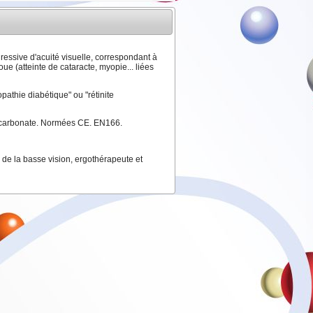
ressive d'acuité visuelle, correspondant à
oue (atteinte de cataracte, myopie... liées
opathie diabétique" ou "rétinite
olycarbonate. Normées CE. EN166.
es de la basse vision, ergothérapeute et