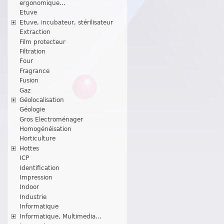
ergonomique...
Etuve
Etuve, incubateur, stérilisateur
Extraction
Film protecteur
Filtration
Four
Fragrance
Fusion
Gaz
Géolocalisation
Géologie
Gros Electroménager
Homogénéisation
Horticulture
Hottes
ICP
Identification
Impression
Indoor
Industrie
Informatique
Informatique, Multimedia...