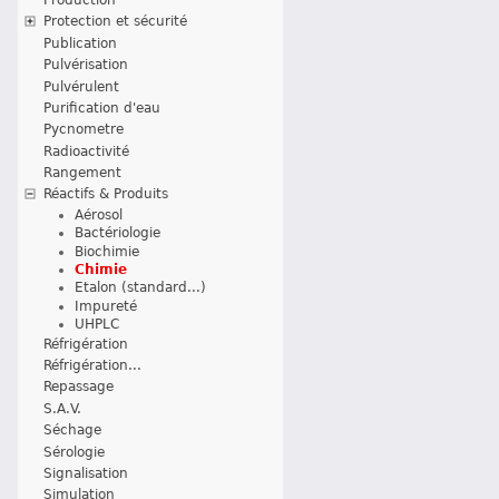
Protection et sécurité
Publication
Pulvérisation
Pulvérulent
Purification d'eau
Pycnometre
Radioactivité
Rangement
Réactifs & Produits
Aérosol
Bactériologie
Biochimie
Chimie
Etalon (standard...)
Impureté
UHPLC
Réfrigération
Réfrigération...
Repassage
S.A.V.
Séchage
Sérologie
Signalisation
Simulation