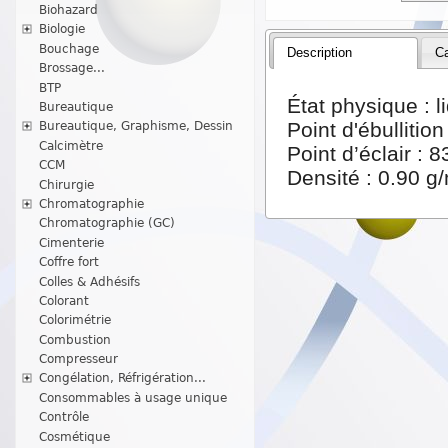
Biohazard
Biologie
Bouchage
Description
Ca
Brossage...
BTP
État physique : l
Bureautique
Point d'ébullition
Bureautique, Graphisme, Dessin
Calcimètre
Point d’éclair :
CCM
Densité : 0.90 g
Chirurgie
Chromatographie
Chromatographie (GC)
Cimenterie
Coffre fort
Colles & Adhésifs
Colorant
Colorimétrie
Combustion
Compresseur
Congélation, Réfrigération...
Consommables à usage unique
Contrôle
Cosmétique