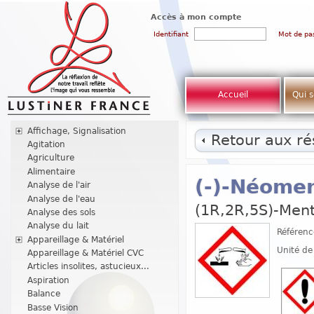
Accès à mon compte
Identifiant
Mot de pa
Accueil
Qui 
Affichage, Signalisation
Retour aux rés
Agitation
Agriculture
Alimentaire
(-)-Néomen
Analyse de l'air
Analyse de l'eau
(1R,2R,5S)-Ment
Analyse des sols
Analyse du lait
Référenc
Appareillage & Matériel
Unité de
Appareillage & Matériel CVC
Articles insolites, astucieux...
Aspiration
Balance
Basse Vision