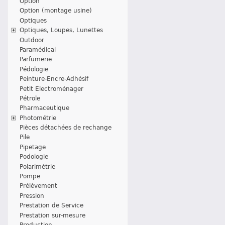
Option
Option (montage usine)
Optiques
Optiques, Loupes, Lunettes
Outdoor
Paramédical
Parfumerie
Pédologie
Peinture-Encre-Adhésif
Petit Electroménager
Pétrole
Pharmaceutique
Photométrie
Pièces détachées de rechange
Pile
Pipetage
Podologie
Polarimétrie
Pompe
Prélèvement
Pression
Prestation de Service
Prestation sur-mesure
Production