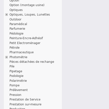
Option
Option (montage usine)
Optiques
Optiques, Loupes, Lunettes
Outdoor
Paramédical
Parfumerie
Pédologie
Peinture-Encre-Adhésif
Petit Electroménager
Pétrole
Pharmaceutique
Photométrie
Pièces détachées de rechange
Pile
Pipetage
Podologie
Polarimétrie
Pompe
Prélèvement
Pression
Prestation de Service
Prestation sur-mesure
Production