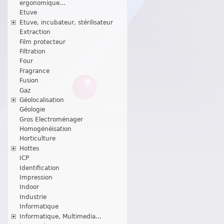
ergonomique...
Etuve
Etuve, incubateur, stérilisateur
Extraction
Film protecteur
Filtration
Four
Fragrance
Fusion
Gaz
Géolocalisation
Géologie
Gros Electroménager
Homogénéisation
Horticulture
Hottes
ICP
Identification
Impression
Indoor
Industrie
Informatique
Informatique, Multimedia...