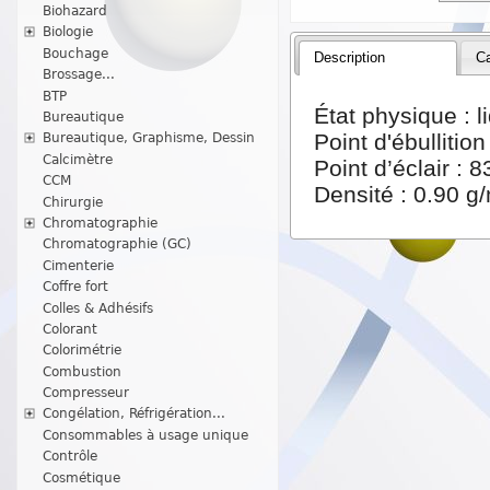
Biohazard
Biologie
Bouchage
Description
Ca
Brossage...
BTP
État physique : l
Bureautique
Point d'ébullition
Bureautique, Graphisme, Dessin
Calcimètre
Point d’éclair :
CCM
Densité : 0.90 g
Chirurgie
Chromatographie
Chromatographie (GC)
Cimenterie
Coffre fort
Colles & Adhésifs
Colorant
Colorimétrie
Combustion
Compresseur
Congélation, Réfrigération...
Consommables à usage unique
Contrôle
Cosmétique