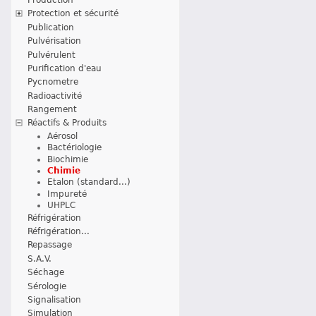
Protection et sécurité
Publication
Pulvérisation
Pulvérulent
Purification d'eau
Pycnometre
Radioactivité
Rangement
Réactifs & Produits
Aérosol
Bactériologie
Biochimie
Chimie
Etalon (standard...)
Impureté
UHPLC
Réfrigération
Réfrigération...
Repassage
S.A.V.
Séchage
Sérologie
Signalisation
Simulation