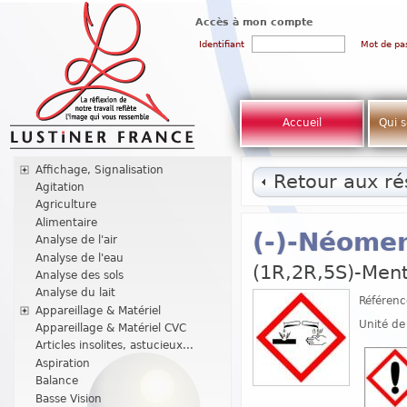
Accès à mon compte
Identifiant
Mot de pa
Accueil
Qui 
Affichage, Signalisation
Retour aux rés
Agitation
Agriculture
Alimentaire
(-)-Néomen
Analyse de l'air
Analyse de l'eau
(1R,2R,5S)-Ment
Analyse des sols
Analyse du lait
Référenc
Appareillage & Matériel
Unité de
Appareillage & Matériel CVC
Articles insolites, astucieux...
Aspiration
Balance
Basse Vision