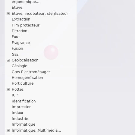
ergonomique...
Etuve
Etuve, incubateur, stérilisateur
Extraction
Film protecteur
Filtration
Four
Fragrance
Fusion
Gaz
Géolocalisation
Géologie
Gros Electroménager
Homogénéisation
Horticulture
Hottes
ICP
Identification
Impression
Indoor
Industrie
Informatique
Informatique, Multimedia...