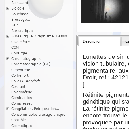
Biohazard
Biologie
Bouchage
Brossage...
BTP
Bureautique
Bureautique, Graphisme, Dessin
Description
Ca
Calcimètre
CCM
Chirurgie
Lunettes de simu
Chromatographie
vision tubulaire,
Chromatographie (GC)
pigmentaire, aux
Cimenterie
Coffre fort
Droit, réf.: 421
Colles & Adhésifs
].
Colorant
Colorimétrie
Rétinite pigment
Combustion
génétique qui s'a
Compresseur
La rétinite pigme
Congélation, Réfrigération...
encore trouvé le 
Consommables à usage unique
Contrôle
provoquée par un
Cosmétique