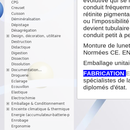
évolutive qui se
CPG
conduit fréquem
Creuset
rétinite pigmenta
Cuisson
Déminéralisation
ou l'impossibili
Dépistage
devient tubulaire
Désagrégation
conduit petit à pe
Design, décoration, utilitaire
Destruction
Monture de lunet
Didactique
Normées CE. EN
Digestion
Dissection
Emballage unitai
Dissolution
Documentation...
FABRICATION
Droguerie
spécialistes de l
Eclairage
diplomés d'état.
Ecouvillon
Elastique
Electrochimie
Emballage & Conditionnement
Enceinte climatique & thermique
Energie (accumulateur-batterie-p
Enrobage
Ergonomie