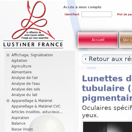
Accès à mon compte
Identifiant
Mot de pa
Accueil
Qui 
Affichage, Signalisation
Retour aux rés
Agitation
Agriculture
Alimentaire
Lunettes d
Analyse de l'air
Analyse de l'eau
tubulaire (
Analyse des sols
Analyse du lait
pigmentai
Appareillage & Matériel
Oculaires spécif
Appareillage & Matériel CVC
Articles insolites, astucieux...
yeux.
Aspiration
Balance
Basse Vision