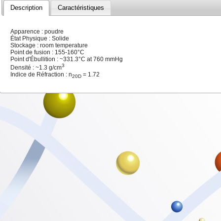
Description
Caractéristiques
Apparence : poudre
État Physique : Solide
Stockage : room temperature
Point de fusion : 155-160°C
Point d'Ébullition : ~331.3°C at 760 mmHg
3
Densité : ~1.3 g/cm
Indice de Réfraction : n
= 1.72
20D