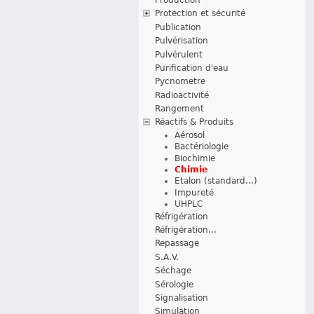
Protection et sécurité
Publication
Pulvérisation
Pulvérulent
Purification d'eau
Pycnometre
Radioactivité
Rangement
Réactifs & Produits
Aérosol
Bactériologie
Biochimie
Chimie
Etalon (standard...)
Impureté
UHPLC
Réfrigération
Réfrigération...
Repassage
S.A.V.
Séchage
Sérologie
Signalisation
Simulation