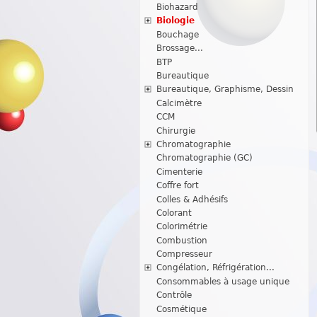
Biohazard
Biologie
Bouchage
Brossage...
BTP
Bureautique
Bureautique, Graphisme, Dessin
Calcimètre
CCM
Chirurgie
Chromatographie
Chromatographie (GC)
Cimenterie
Coffre fort
Colles & Adhésifs
Colorant
Colorimétrie
Combustion
Compresseur
Congélation, Réfrigération...
Consommables à usage unique
Contrôle
Cosmétique