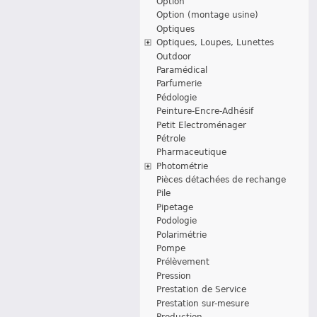
Option
Option (montage usine)
Optiques
Optiques, Loupes, Lunettes
Outdoor
Paramédical
Parfumerie
Pédologie
Peinture-Encre-Adhésif
Petit Electroménager
Pétrole
Pharmaceutique
Photométrie
Pièces détachées de rechange
Pile
Pipetage
Podologie
Polarimétrie
Pompe
Prélèvement
Pression
Prestation de Service
Prestation sur-mesure
Production