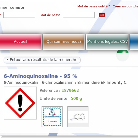
Mot de passe oublié ?
Créer un compt
 mon compte
t
Mot de passe
Accueil
Qui sommes-nous?
Mentions légales, CGV
Retour aux résultats de la recherche
6-Aminoquinoxaline - 95 %
6-Aminoquinoxalin ; 6-chinoxalinamin ; Brimonidine EP Impurity C.
Référence :
1879662
Unité de vente :
500 g