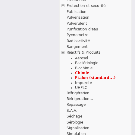
Protection et sécurité
Publication
Pulvérisation
Pulvérulent
Purification d'eau
Pycnometre
Radioactivité
Rangement
Réactifs & Produits
Aérosol
Bactériologie
Biochimie
Chimie
Etalon (standard...)
Impureté
UHPLC
Réfrigération
Réfrigération...
Repassage
S.A.V.
Séchage
Sérologie
Signalisation
Simulation