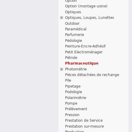
Option
Option (montage usine)
Optiques
Optiques, Loupes, Lunettes
Outdoor
Paramédical
Parfumerie
Pédologie
Peinture-Encre-Adhésif
Petit Electroménager
Pétrole
Pharmaceutique
Photométrie
Pièces détachées de rechange
Pile
Pipetage
Podologie
Polarimétrie
Pompe
Prélèvement
Pression
Prestation de Service
Prestation sur-mesure
Production