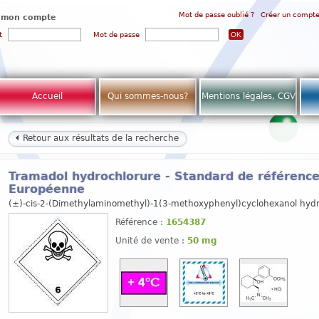
Mot de passe oublié ?
Créer un compt
 mon compte
t
Mot de passe
Accueil
Qui sommes-nous?
Mentions légales, CGV
Retour aux résultats de la recherche
Tramadol hydrochlorure - Standard de référenc
Européenne
(±)-cis-2-(Dimethylaminomethyl)-1(3-methoxyphenyl)cyclohexanol hydr
Référence :
1654387
Unité de vente :
50 mg